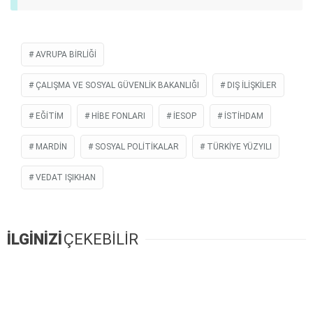
AVRUPA BIRLIĞI
ÇALIŞMA VE SOSYAL GÜVENLİK BAKANLIĞI
DIŞ ILIŞKILER
EĞITIM
HIBE FONLARI
İESOP
ISTIHDAM
MARDIN
SOSYAL POLITIKALAR
TÜRKİYE YÜZYILI
VEDAT IŞIKHAN
İLGİNİZİ
ÇEKEBİLİR