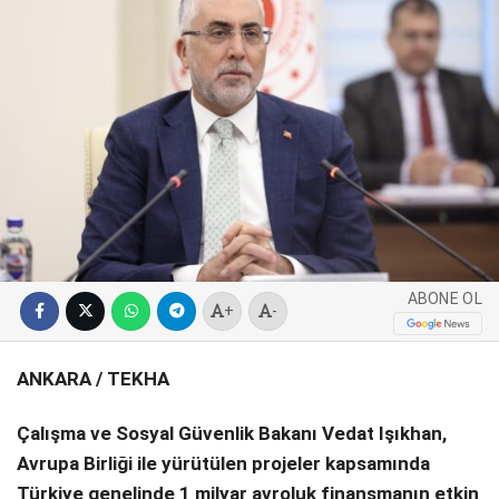
SPOR
SERVISLER
WhatsApp İhbar
Hattı
Facebook
ABONE OL
+
-
Instagram
ANKARA / TEKHA
Youtube
Çalışma ve Sosyal Güvenlik Bakanı Vedat Işıkhan,
Avrupa Birliği ile yürütülen projeler kapsamında
Türkiye genelinde 1 milyar avroluk finansmanın etkin