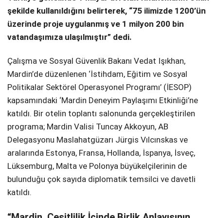
şekilde kullanıldığını belirterek, “75 ilimizde 1200’ün
üzerinde proje uygulanmış ve 1 milyon 200 bin
vatandaşımıza ulaşılmıştır” dedi.
Çalışma ve Sosyal Güvenlik Bakanı Vedat Işıkhan,
Mardin’de düzenlenen ‘İstihdam, Eğitim ve Sosyal
Politikalar Sektörel Operasyonel Programı’ (İESOP)
kapsamındaki ‘Mardin Deneyim Paylaşımı Etkinliği’ne
katıldı. Bir otelin toplantı salonunda gerçekleştirilen
programa; Mardin Valisi Tuncay Akkoyun, AB
Delegasyonu Maslahatgüzarı Jürgis Vılcınskas ve
aralarında Estonya, Fransa, Hollanda, İspanya, İsveç,
Lüksemburg, Malta ve Polonya büyükelçilerinin de
bulunduğu çok sayıda diplomatik temsilci ve davetli
katıldı.
“Mardin, Çeşitlilik İçinde Birlik Anlayışının