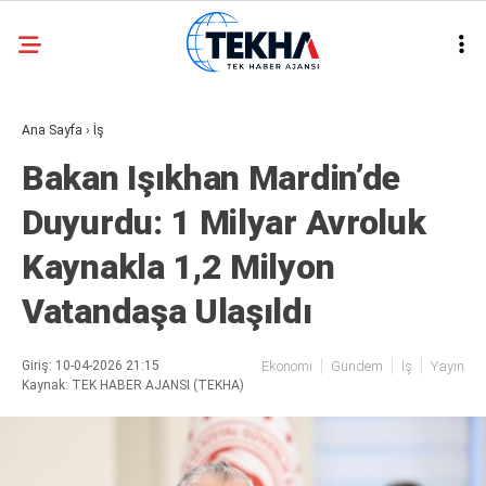
25.7
°
ANKARA
Ana Sayfa
›
İş
GALERİ
VİDEO
Bakan Işıkhan Mardin’de
ASAYIŞ
Duyurdu: 1 Milyar Avroluk
GÜNDEM
Kaynakla 1,2 Milyon
GENEL
Vatandaşa Ulaşıldı
EKONOMI
POLITIKA
Giriş: 10-04-2026 21:15
Ekonomi
Gündem
İş
Yayın
Kaynak: TEK HABER AJANSI (TEKHA)
SIYASET
DÜNYA
METEOROLOJI