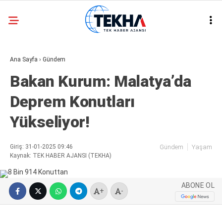
26.8
°
ANKARA
Ana Sayfa
›
Gündem
GALERİ
VİDEO
Bakan Kurum: Malatya’da
ASAYIŞ
Deprem Konutları
GÜNDEM
Yükseliyor!
GENEL
EKONOMI
Giriş: 31-01-2025 09:46
Gündem
Yaşam
Kaynak: TEK HABER AJANSI (TEKHA)
POLITIKA
SIYASET
ABONE OL
+
-
DÜNYA
METEOROLOJI