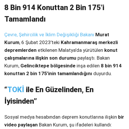
8 Bin 914 Konuttan 2 Bin 175’i
SPOR
Tamamlandı
SERVISLER
WhatsApp İhbar
Hattı
Çevre, Şehircilik ve İklim Değişikliği Bakanı
Murat
Kurum
, 6 Şubat 2023’teki
Kahramanmaraş merkezli
depremlerden
etkilenen Malatya’da yürütülen
konut
çalışmalarına ilişkin son durumu
paylaştı. Bakan
Facebook
Kurum,
Gelinciktepe bölgesinde
inşa edilen
8 bin 914
konuttan 2 bin 175’inin tamamlandığını
duyurdu.
“
TOKİ
ile En Güzelinden, En
Instagram
İyisinden”
Youtube
Sosyal medya hesabından deprem konutlarına ilişkin
bir
video paylaşan
Bakan Kurum, şu ifadeleri kullandı: