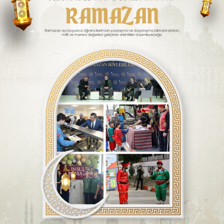
SPOR
SERVISLER
WhatsApp İhbar
Hattı
Facebook
Instagram
Youtube