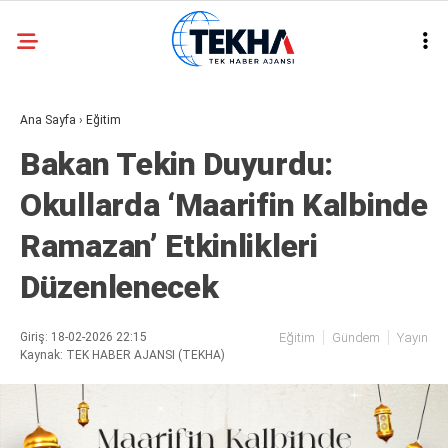
22.3
°
ANKARA
Ana Sayfa
›
Eğitim
GALERİ
VİDEO
Bakan Tekin Duyurdu:
ASAYIŞ
Okullarda ‘Maarifin Kalbinde
GÜNDEM
Ramazan’ Etkinlikleri
GENEL
Düzenlenecek
EKONOMI
POLITIKA
Giriş: 18-02-2026 22:15
Eğitim
Gündem
Yayın
Kaynak: TEK HABER AJANSI (TEKHA)
SIYASET
DÜNYA
METEOROLOJI