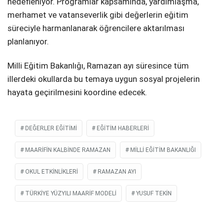
hedefleniyor. Programlar kapsamında, yardımlaşma,
merhamet ve vatanseverlik gibi değerlerin eğitim
süreciyle harmanlanarak öğrencilere aktarılması
planlanıyor.
Milli Eğitim Bakanlığı, Ramazan ayı süresince tüm
illerdeki okullarda bu temaya uygun sosyal projelerin
hayata geçirilmesini koordine edecek.
DEĞERLER EĞITIMI
EĞITIM HABERLERI
MAARIFIN KALBINDE RAMAZAN
MILLI EĞITIM BAKANLIĞI
OKUL ETKINLIKLERI
RAMAZAN AYI
TÜRKIYE YÜZYILI MAARIF MODELI
YUSUF TEKIN