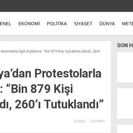
ENEL
EKONOMI
POLITIKA
SIYASET
DÜNYA
MET
SON H
testolarla İlgili Açıklama: “Bin 879 Kişi Gözaltına Alındı, 260’ı
ya’dan Protestolarla
a: “Bin 879 Kişi
dı, 260’ı Tutuklandı”
Asayiş
Gündem