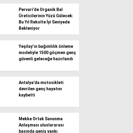
Pervari’de Organik Bal
Üreticilerinin Yüzü Gülecek:
Bu Yıl Rekolte İyi Seviyede
Bekleniyor
WhatsApp İhbar
Yeşilay’ın bağımlılık önleme
Hattı
modeliyle 1500 göçmen genç
güvenli geleceğe hazırlandı
Facebook
Antalya’da motosikleti
devrilen genç hayatını
kaybetti
Instagram
Mekke Ortak Savunma
Anlaşması uluslararası
Youtube
basında geniş yankı