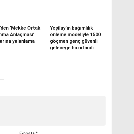
den ‘Mekke Ortak
Yeşilay’ın bağımlılık
nma Anlaşması’
önleme modeliyle 1500
larına yalanlama
göçmen genç güvenli
geleceğe hazırlandı
E-posta
*