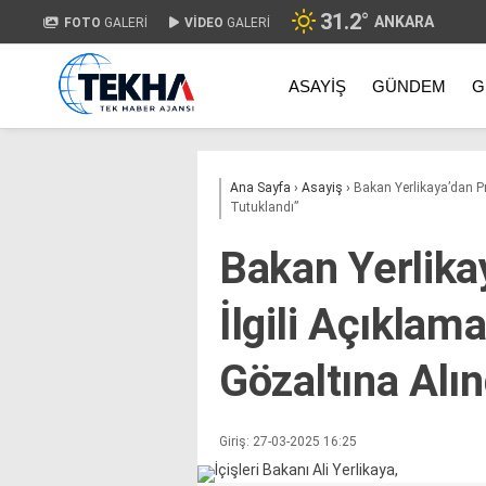
31.2
°
ANKARA
FOTO
GALERİ
VİDEO
GALERİ
ASAYIŞ
GÜNDEM
G
Ana Sayfa
›
Asayiş
›
Bakan Yerlikaya’dan Pro
Tutuklandı”
Bakan Yerlika
İlgili Açıklam
Gözaltına Alın
Giriş: 27-03-2025 16:25