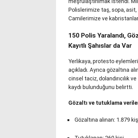
meşrulaştırılmak istendi. Mil
Polislerimize taş, sopa, asit,
Camilerimize ve kabristanları
150 Polis Yaralandı, Gö
Kayıtlı Şahıslar da Var
Yerlikaya, protesto eylemler
açıkladı. Ayrıca gözaltına alı
cinsel taciz, dolandırıcılık v
kaydı bulunduğunu belirtti.
Gözaltı ve tutuklama veriler
Gözaltına alınan: 1.879 kiş
Tutuklanan: 260 kişi