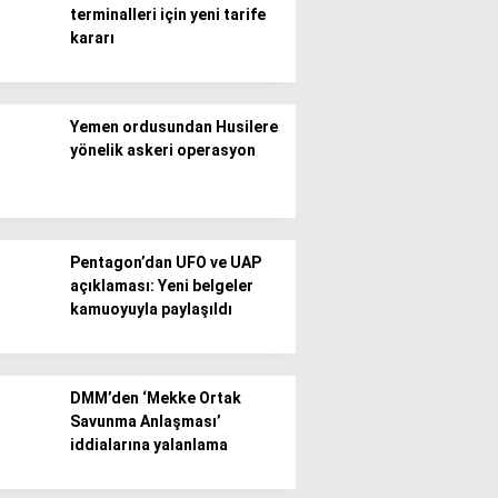
terminalleri için yeni tarife
kararı
Gündem
Ekonomi
Yemen ordusundan Husilere
Politika / Siyaset
yönelik askeri operasyon
Dünya
Spor
Pentagon’dan UFO ve UAP
Magazin
açıklaması: Yeni belgeler
kamuoyuyla paylaşıldı
Sağlık
Teknoloji
DMM’den ‘Mekke Ortak
Savunma Anlaşması’
iddialarına yalanlama