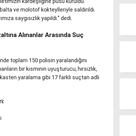
letimizin kardeşliğine pusu kuruldu.
 balta ve molotof kokteylleriyle saldırıldı.
mıza saygısızlık yapıldı.” dedi.
zaltına Alınanlar Arasında Suç
inde toplam 150 polisin yaralandığını
nanların bir kısmının uyuşturucu, hırsızlık,
e kasten yaralama gibi 17 farklı suçtan adli
i:
i