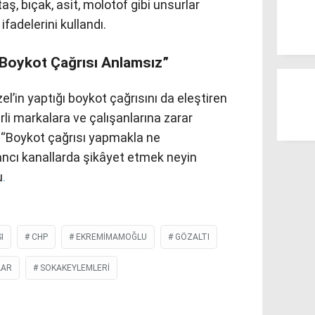
aş, bıçak, asit, molotof gibi unsurlar
fadelerini kullandı.
a Boykot Çağrısı Anlamsız”
’in yaptığı boykot çağrısını da eleştiren
erli markalara ve çalışanlarına zarar
, “Boykot çağrısı yapmakla ne
ancı kanallarda şikâyet etmek neyin
u
.
I
CHP
EKREMİMAMOĞLU
GÖZALTI
LAR
SOKAKEYLEMLERI