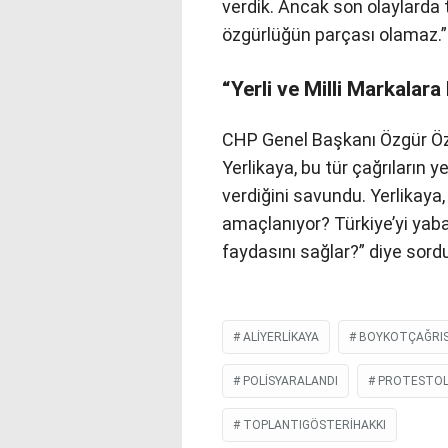
verdik. Ancak son olaylarda t
özgürlüğün parçası olamaz.” i
“Yerli ve Milli Markalar
CHP Genel Başkanı Özgür Özel
Yerlikaya, bu tür çağrıların y
verdiğini savundu. Yerlikaya
amaçlanıyor? Türkiye’yi yab
faydasını sağlar?” diye sord
ALIYERLIKAYA
BOYKOTÇAĞRIS
POLISYARALANDI
PROTESTO
TOPLANTIGÖSTERIHAKKI