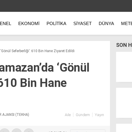
ENEL
EKONOMI
POLITIKA
SIYASET
DÜNYA
MET
SON H
önül Seferberliği’: 610 Bin Hane Ziyaret Edildi
Ramazan’da ‘Gönül
 610 Bin Hane
R AJANSI (TEKHA)
Aile
Gündem
Yayın