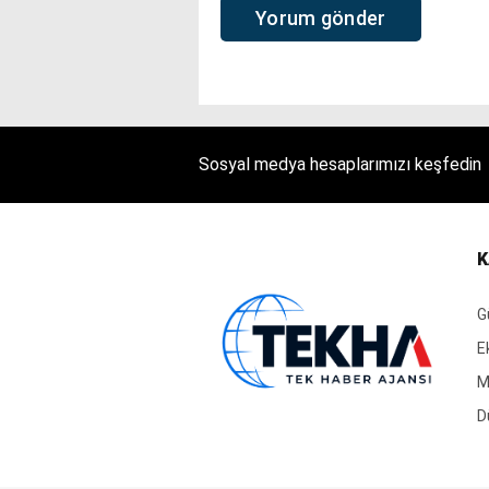
Sosyal medya hesaplarımızı keşfedin
K
G
E
M
D