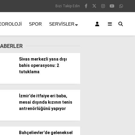
Bizi Takip Edin
EOROLOJI
SPOR
SERVISLER
ABERLER
Sivas merkezli yasa dışı
bahis operasyonu: 2
tutuklama
İzmir’de itfaiye eri baba,
mesai dışında kızının tenis
antrenörlüğünü yapıyor
Bahçelievler’de geleneksel