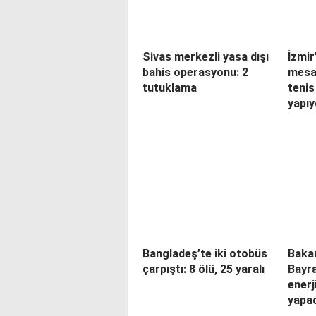
Sivas merkezli yasa dışı
İzmir
bahis operasyonu: 2
mesai
tutuklama
teni
yapıy
Bangladeş’te iki otobüs
Baka
çarpıştı: 8 ölü, 25 yaralı
Bayra
enerj
yapa