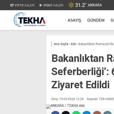
31.2
°
ANKARA
FOTO
GALERİ
VİDEO
GALERİ
ASAYIŞ
GÜNDEM
G
Ana Sayfa
›
Aile
›
Bakanlıktan Ramazan’da ‘G
Bakanlıktan 
Seferberliği’:
Ziyaret Edildi
Giriş: 19-03-2026 12:20
Kaynak: TEK HABE