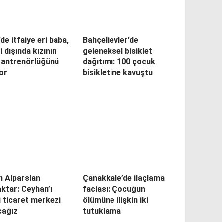
’de itfaiye eri baba,
Bahçelievler’de
 dışında kızının
geleneksel bisiklet
s antrenörlüğünü
dağıtımı: 100 çocuk
or
bisikletine kavuştu
n Alparslan
Çanakkale’de ilaçlama
ktar: Ceyhan’ı
faciası: Çocuğun
i ticaret merkezi
ölümüne ilişkin iki
cağız
tutuklama