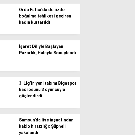
Ordu Fatsa’da denizde
boğulma tehlikesi geçiren
kadın kurtarıldı
WhatsApp İhbar
İşaret Diliyle Başlayan
Hattı
Pazarlık, Halayla Sonuçlandı
Facebook
3. Lig’in yeni takımı Bigaspor
kadrosunu 3 oyuncuyla
güçlendirdi
Instagram
Samsun’da lise inşaatından
kablo hırsızlığı: Şüpheli
yakalandı
Youtube