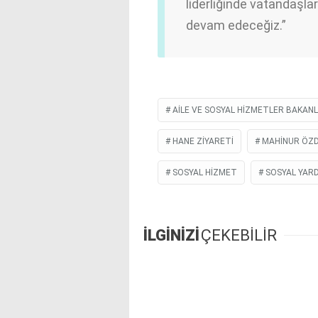
liderliğinde vatandaşl
devam edeceğiz.”
AİLE VE SOSYAL HİZMETLER BAKANL
HANE ZIYARETI
MAHINUR ÖZ
SOSYAL HIZMET
SOSYAL YAR
İLGİNİZİ
ÇEKEBİLİR