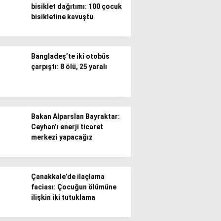
bisiklet dağıtımı: 100 çocuk
bisikletine kavuştu
Gündem
Ekonomi
Bangladeş’te iki otobüs
Politika / Siyaset
çarpıştı: 8 ölü, 25 yaralı
Dünya
Spor
Bakan Alparslan Bayraktar:
Magazin
Ceyhan’ı enerji ticaret
merkezi yapacağız
Sağlık
Teknoloji
Çanakkale’de ilaçlama
faciası: Çocuğun ölümüne
ilişkin iki tutuklama