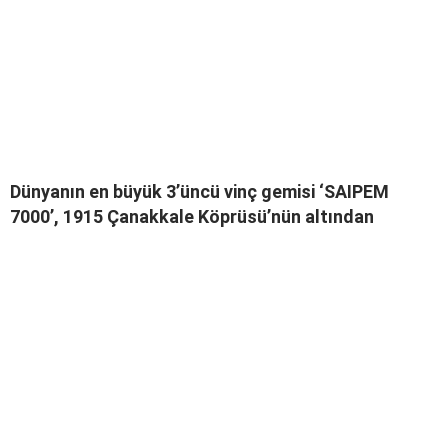
Dünyanın en büyük 3’üncü vinç gemisi ‘SAIPEM
7000’, 1915 Çanakkale Köprüsü’nün altından