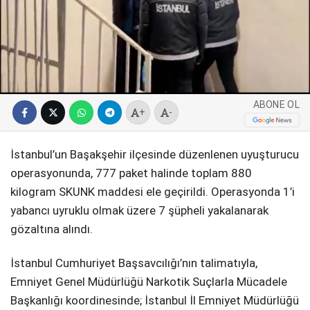
SPOR
SERVISLER
WhatsApp İhbar
Hattı
ABONE OL
+
-
Facebook
İstanbul’un Başakşehir ilçesinde düzenlenen uyuşturucu
operasyonunda, 777 paket halinde toplam 880
kilogram SKUNK maddesi ele geçirildi. Operasyonda 1’i
yabancı uyruklu olmak üzere 7 şüpheli yakalanarak
Instagram
gözaltına alındı.
Youtube
İstanbul Cumhuriyet Başsavcılığı’nın talimatıyla,
Emniyet Genel Müdürlüğü Narkotik Suçlarla Mücadele
Başkanlığı koordinesinde; İstanbul İl Emniyet Müdürlüğü