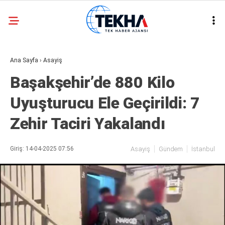
31.8
°
ANKARA
Ana Sayfa
›
Asayiş
GALERİ
VİDEO
Başakşehir’de 880 Kilo
ASAYIŞ
Uyuşturucu Ele Geçirildi: 7
GÜNDEM
Zehir Taciri Yakalandı
GENEL
EKONOMI
Giriş: 14-04-2025 07:56
Asayiş
Gündem
İstanbul
POLITIKA
SIYASET
DÜNYA
METEOROLOJI