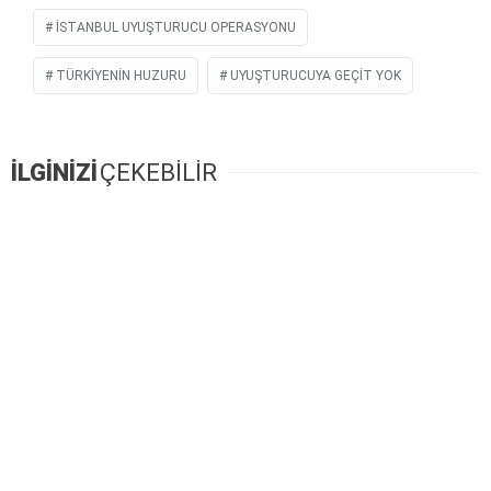
İSTANBUL UYUŞTURUCU OPERASYONU
TÜRKIYENIN HUZURU
UYUŞTURUCUYA GEÇIT YOK
İLGİNİZİ
ÇEKEBİLİR