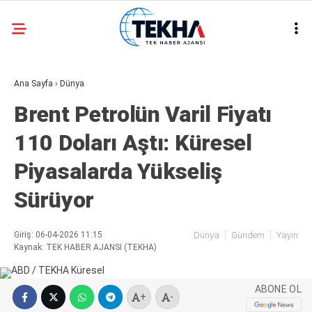
25.1
°
ANKARA
Ana Sayfa
›
Dünya
GALERİ
VİDEO
Brent Petrolün Varil Fiyatı
ASAYIŞ
110 Doları Aştı: Küresel
GÜNDEM
Piyasalarda Yükseliş
GENEL
Sürüyor
EKONOMI
POLITIKA
Giriş: 06-04-2026 11:15
Dünya
Gündem
Yayın
Kaynak: TEK HABER AJANSI (TEKHA)
SIYASET
DÜNYA
ABONE OL
+
-
METEOROLOJI