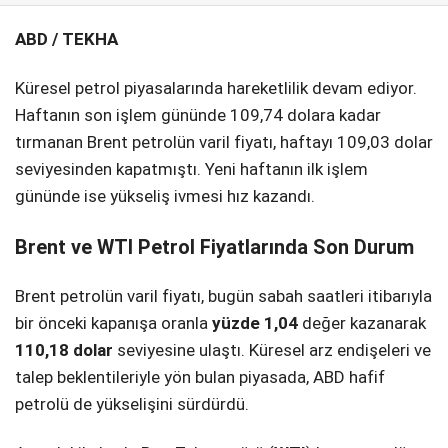
ABD / TEKHA
SPOR
SERVISLER
WhatsApp İhbar
Küresel petrol piyasalarında hareketlilik devam ediyor.
Hattı
Haftanın son işlem gününde 109,74 dolara kadar
tırmanan Brent petrolün varil fiyatı, haftayı 109,03 dolar
seviyesinden kapatmıştı. Yeni haftanın ilk işlem
gününde ise yükseliş ivmesi hız kazandı.
Facebook
Brent ve WTI Petrol Fiyatlarında Son Durum
Brent petrolün varil fiyatı, bugün sabah saatleri itibarıyla
Instagram
bir önceki kapanışa oranla
yüzde 1,04
değer kazanarak
110,18 dolar
seviyesine ulaştı. Küresel arz endişeleri ve
talep beklentileriyle yön bulan piyasada, ABD hafif
Youtube
petrolü de yükselişini sürdürdü.