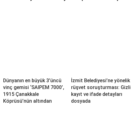
Dünyanın en büyük 3’üncü
İzmit Belediyesi’ne yönelik
vinç gemisi ‘SAIPEM 7000’,
rüşvet soruşturması: Gizli
1915 Çanakkale
kayıt ve ifade detayları
Köprüsü’nün altından
dosyada