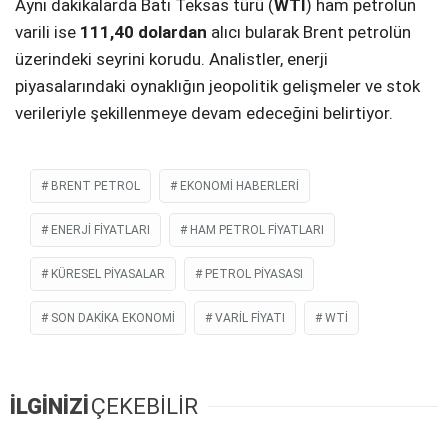
Aynı dakikalarda Batı Teksas türü (
WTI
) ham petrolün
varili ise
111,40 dolardan
alıcı bularak Brent petrolün
üzerindeki seyrini korudu. Analistler, enerji
piyasalarındaki oynaklığın jeopolitik gelişmeler ve stok
verileriyle şekillenmeye devam edeceğini belirtiyor.
BRENT PETROL
EKONOMI HABERLERI
ENERJI FIYATLARI
HAM PETROL FIYATLARI
KÜRESEL PIYASALAR
PETROL PIYASASI
SON DAKIKA EKONOMI
VARIL FIYATI
WTI
İLGİNİZİ
ÇEKEBİLİR