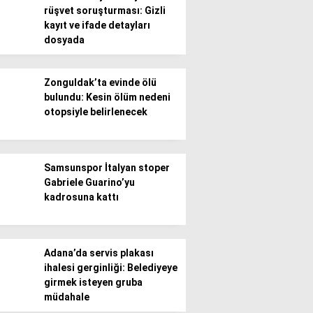
rüşvet soruşturması: Gizli
kayıt ve ifade detayları
Gündem
dosyada
Ekonomi
Zonguldak’ta evinde ölü
Politika / Siyaset
bulundu: Kesin ölüm nedeni
otopsiyle belirlenecek
Dünya
Spor
Samsunspor İtalyan stoper
Magazin
Gabriele Guarino’yu
kadrosuna kattı
Sağlık
Teknoloji
Adana’da servis plakası
ihalesi gerginliği: Belediyeye
girmek isteyen gruba
müdahale