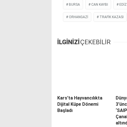
BURSA
CAN KAYBI
EDIZ
ORHANGAZI
TRAFİK KAZASI
İLGİNİZİ
ÇEKEBİLİR
Kars’ta Hayvancılıkta
Düny
Dijital Küpe Dönemi
3’ünc
Başladı
‘SAI
Çana
altın