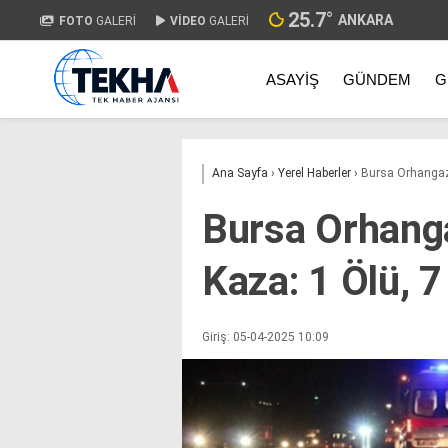
25.7
°
ANKARA
FOTO
GALERİ
VİDEO
GALERİ
ASAYIŞ
GÜNDEM
G
Ana Sayfa
›
Yerel Haberler
›
Bursa Orhangazi
Bursa Orhanga
Kaza: 1 Ölü, 7
Giriş: 05-04-2025 10:09