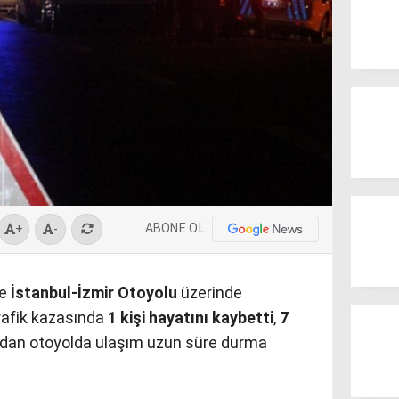
ABONE OL
+
-
de
İstanbul-İzmir Otoyolu
üzerinde
rafik kazasında
1 kişi hayatını kaybetti
,
7
ndan otoyolda ulaşım uzun süre durma