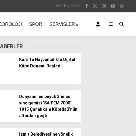
Bizi Takip Edin
EOROLOJI
SPOR
SERVISLER
ABERLER
Kars’ta Hayvancılıkta Dijital
Küpe Dönemi Başladı
Dünyanın en büyük 3’üncü
vinç gemisi ‘SAIPEM 7000’,
1915 Çanakkale Köprüsü’nün
altından geçti
İzmit Belediyesi’ne yönelik