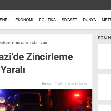
ENEL
EKONOMI
POLITIKA
SIYASET
DÜNYA
MET
SON H
’de Zincirleme Kaza: 1 Ölü, 7 Yaralı
zi’de Zincirleme
 Yaralı
Bursa
Trafik
Yerel Haberler