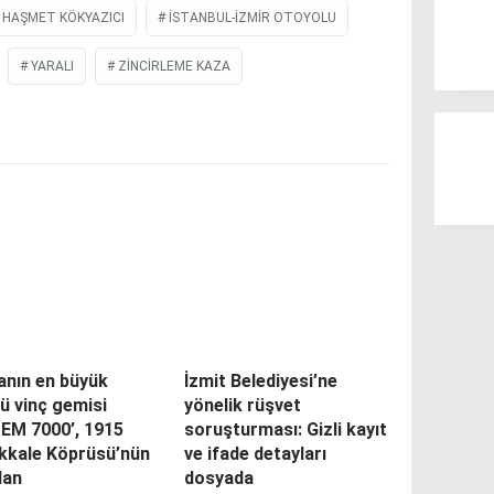
 HAŞMET KÖKYAZICI
İSTANBUL-İZMIR OTOYOLU
YARALI
ZINCIRLEME KAZA
anın en büyük
İzmit Belediyesi’ne
ü vinç gemisi
yönelik rüşvet
PEM 7000’, 1915
soruşturması: Gizli kayıt
kkale Köprüsü’nün
ve ifade detayları
dan
dosyada