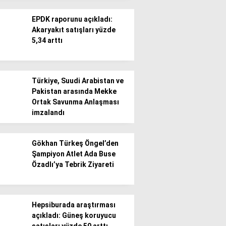
EPDK raporunu açıkladı:
Akaryakıt satışları yüzde
5,34 arttı
WhatsApp İhbar
Türkiye, Suudi Arabistan ve
Hattı
Pakistan arasında Mekke
Ortak Savunma Anlaşması
imzalandı
Facebook
Gökhan Türkeş Öngel’den
Şampiyon Atlet Ada Buse
Özadlı’ya Tebrik Ziyareti
Instagram
Hepsiburada araştırması
açıkladı: Güneş koruyucu
Youtube