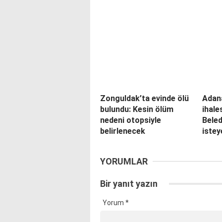
Zonguldak’ta evinde ölü
Adana
bulundu: Kesin ölüm
ihale
nedeni otopsiyle
Bele
belirlenecek
iste
YORUMLAR
Bir yanıt yazın
Yorum
*