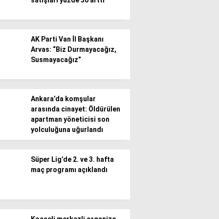
satışları yüzde 50 arttı
AK Parti Van İl Başkanı
Arvas: “Biz Durmayacağız,
Susmayacağız”
Ankara’da komşular
arasında cinayet: Öldürülen
apartman yöneticisi son
yolculuğuna uğurlandı
Süper Lig’de 2. ve 3. hafta
maç programı açıklandı