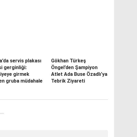
’da servis plakası
Gökhan Türkeş
si gerginliği:
Öngel’den Şampiyon
diyeye girmek
Atlet Ada Buse Özadlı’ya
yen gruba müdahale
Tebrik Ziyareti