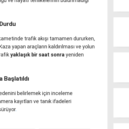
düğü ve hayati tehlikelerinin bulunmadığı
 Durdu
ikametinde trafik akışı tamamen dururken,
 Kaza yapan araçların kaldırılması ve yolun
rafik
yaklaşık bir saat sonra
yeniden
a Başlatıldı
edenini belirlemek için inceleme
mera kayıtları ve tanık ifadeleri
sürüyor
.