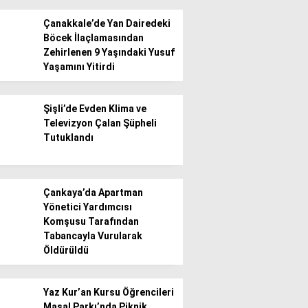
Çanakkale’de Yan Dairedeki
Böcek İlaçlamasından
Zehirlenen 9 Yaşındaki Yusuf
Yaşamını Yitirdi
WhatsApp İhbar
Şişli’de Evden Klima ve
Hattı
Televizyon Çalan Şüpheli
Tutuklandı
Facebook
Çankaya’da Apartman
Yönetici Yardımcısı
Komşusu Tarafından
Tabancayla Vurularak
Öldürüldü
Instagram
Yaz Kur’an Kursu Öğrencileri
Youtube
Masal Parkı’nda Piknik