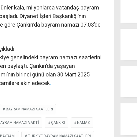
ünler kala, milyonlarca vatandaş bayram
aşladı. Diyanet İşleri Başkanlığı’nın
ne göre Çankırı’da bayram namazı 07.03’de
ıkladı
ürkiye genelindeki bayram namazı saatlerini
den paylaştı. Çankırı’da yaşayan
ı’nın birinci günü olan 30 Mart 2025
camilere akın edecek
.
BAYRAM NAMAZI SAATLERI
BAYRAM NAMAZI VAKTI
ÇANKIRI
NAMAZ
BAYRAMI
TÜRKIYE BAYRAM NAMAZI SAATLERI