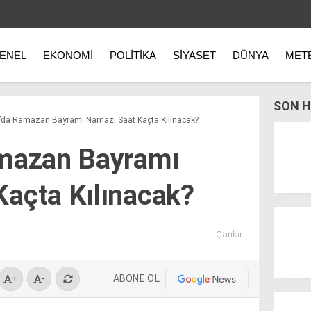
ENEL
EKONOMI
POLITIKA
SIYASET
DÜNYA
MET
SON H
ı’da Ramazan Bayramı Namazı Saat Kaçta Kılınacak?
amazan Bayramı
açta Kılınacak?
Çankırı
ABONE OL
+
-