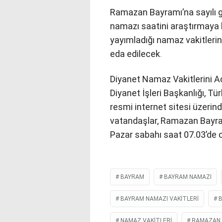
Ramazan Bayramı’na sayılı g
namazı saatini araştırmaya b
yayımladığı namaz vakitleri
eda edilecek
.
Diyanet Namaz Vakitlerini Aç
Diyanet İşleri Başkanlığı, T
resmi internet sitesi üzerin
vatandaşlar, Ramazan Bayram
Pazar sabahı saat 07.03’de 
BAYRAM
BAYRAM NAMAZI
BAYRAM NAMAZI VAKITLERI
NAMAZ VAKITLERI
RAMAZAN 