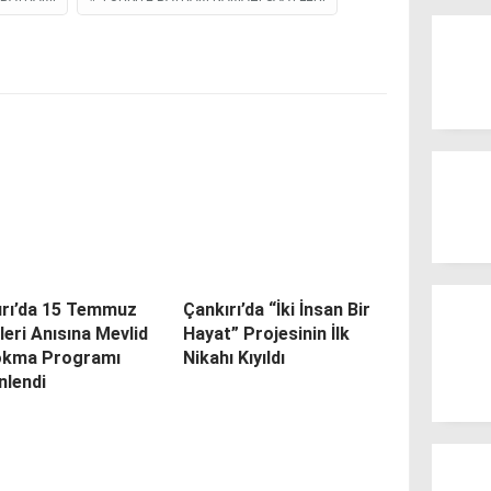
ırı’da 15 Temmuz
Çankırı’da “İki İnsan Bir
leri Anısına Mevlid
Hayat” Projesinin İlk
okma Programı
Nikahı Kıyıldı
nlendi