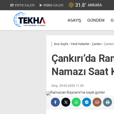
31.8
°
ANKARA
FOTO
GALERİ
VİDEO
GALERİ
ASAYIŞ
GÜNDEM
G
Ana Sayfa
›
Yerel Haberler
›
Çankırı
›
Çankır
Çankırı’da R
Namazı Saat K
Giriş: 29-03-2025 11:05