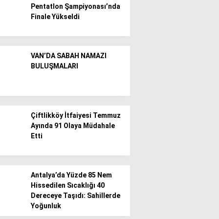
Pentatlon Şampiyonası’nda
Finale Yükseldi
Gündem
Ekonomi
VAN’DA SABAH NAMAZI
Politika / Siyaset
BULUŞMALARI
Dünya
Spor
Çiftlikköy İtfaiyesi Temmuz
Magazin
Ayında 91 Olaya Müdahale
Etti
Sağlık
Teknoloji
Antalya’da Yüzde 85 Nem
Hissedilen Sıcaklığı 40
Dereceye Taşıdı: Sahillerde
Yoğunluk