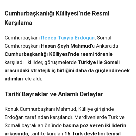
SPOR
Cumhurbaşkanlığı Külliyesi’nde Resmi
Karşılama
SERVISLER
WhatsApp İhbar
Hattı
Cumhurbaşkanı
Recep Tayyip Erdoğan
, Somali
Cumhurbaşkanı
Hasan Şeyh Mahmud
’u Ankara’da
Cumhurbaşkanlığı Külliyesi’nde resmi törenle
karşıladı. İki lider, görüşmelerde
Türkiye ile Somali
Facebook
arasındaki stratejik iş birliğini daha da güçlendirecek
adımları
ele aldı.
Tarihî Bayraklar ve Anlamlı Detaylar
Instagram
Konuk Cumhurbaşkanı Mahmud, Külliye girişinde
Youtube
Erdoğan tarafından karşılandı. Merdivenlerde Türk ve
Somali bayrakları önünde
basına poz veren iki liderin
arkasında
, tarihte kurulan
16 Türk devletini temsil