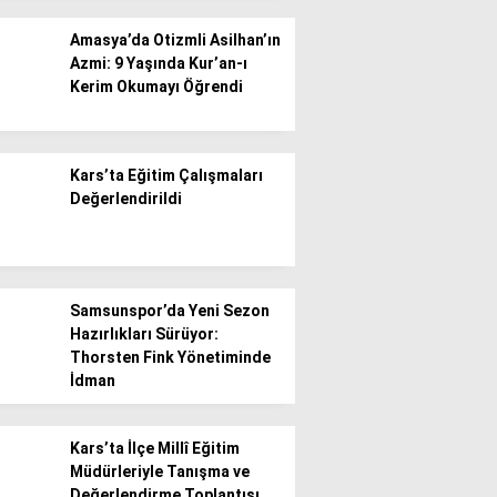
Amasya’da Otizmli Asilhan’ın
Azmi: 9 Yaşında Kur’an-ı
Kerim Okumayı Öğrendi
WhatsApp İhbar
Kars’ta Eğitim Çalışmaları
Hattı
Değerlendirildi
Facebook
Samsunspor’da Yeni Sezon
Hazırlıkları Sürüyor:
Thorsten Fink Yönetiminde
İdman
Instagram
Kars’ta İlçe Millî Eğitim
Müdürleriyle Tanışma ve
Youtube
Değerlendirme Toplantısı