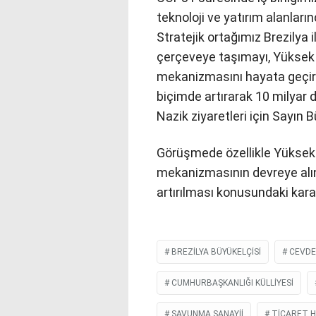
teknoloji ve yatırım alanlarınd
Stratejik ortağımız Brezilya i
çerçeveye taşımayı, Yüksek D
mekanizmasını hayata geçir
biçimde artırarak 10 milyar 
Nazik ziyaretleri için Sayın 
Görüşmede özellikle Yüksek D
mekanizmasının devreye alınm
artırılması konusundaki karar
BREZILYA BÜYÜKELÇISI
CEVDE
CUMHURBAŞKANLIĞI KÜLLIYESI
SAVUNMA SANAYİİ
TICARET H