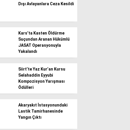
Dışı Avlayanlara Ceza Kesildi
Gündem
Ekonomi
Kars’ta Kasten Öldürme
Politika / Siyaset
Suçundan Aranan Hükümlü
JASAT Operasyonuyla
Dünya
Yakalandı
Spor
Siirt’te Yaz Kur’an Kursu
Magazin
Selahaddin Eyyubi
Kompozisyon Yarışması
Sağlık
Ödülleri
Teknoloji
Akaryakıt İstasyonundaki
Lastik Tamirhanesinde
Yangın Çıktı