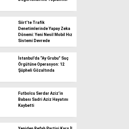
Siirt’te Trafik
Denetimlerinde Yapay Zeka
Dönemi: Yeni Nesil Mobil Hız
Sistemi Devrede
İstanbul’da “Ay Grubu” Suç
Örgütüne Operasyon: 12
Şüpheli Gözaltında
Futbolcu Serdar Aziz’in
Babası Sadri Aziz Hayatını
Kaybetti
Yeniden Refah Partisi Kars İl