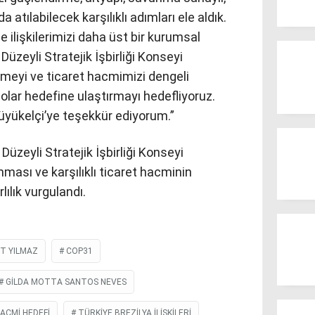
a atılabilecek karşılıklı adımları ele aldık.
le ilişkilerimizi daha üst bir kurumsal
üzeyli Stratejik İşbirliği Konseyi
meyi ve ticaret hacmimizi dengeli
dolar hedefine ulaştırmayı hedefliyoruz.
Büyükelçi’ye teşekkür ediyorum.”
üzeyli Stratejik İşbirliği Konseyi
ası ve karşılıklı ticaret hacminin
lılık vurgulandı.
T YILMAZ
COP31
GILDA MOTTA SANTOS NEVES
ACMI HEDEFI
TÜRKIYE BREZILYA ILIŞKILERI