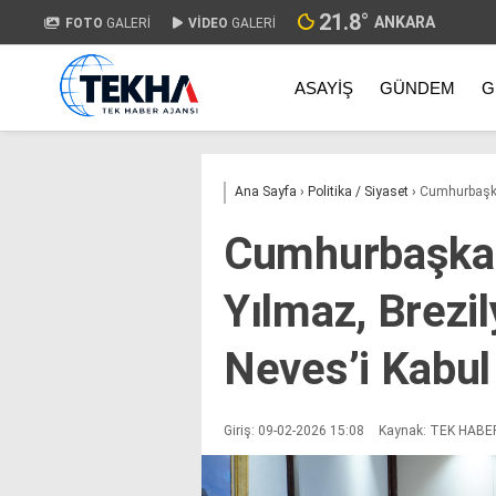
21.8
°
ANKARA
FOTO
GALERİ
VİDEO
GALERİ
ASAYIŞ
GÜNDEM
G
Ana Sayfa
›
Politika / Siyaset
›
Cumhurbaşkan
Cumhurbaşkan
Yılmaz, Brezil
Neves’i Kabul 
Giriş: 09-02-2026 15:08
Kaynak: TEK HABE