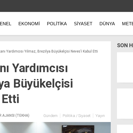
ENEL
EKONOMI
POLITIKA
SIYASET
DÜNYA
MET
SON H
ı Yardımcısı Yılmaz, Brezilya Büyükelçisi Neves’i Kabul Etti
ı Yardımcısı
ya Büyükelçisi
Etti
R AJANSI (TEKHA)
Gündem
Politika / Siyaset
Yayın