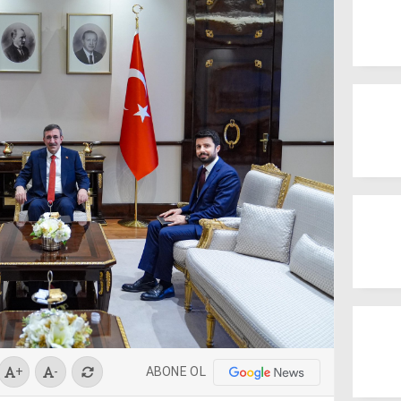
ABONE OL
+
-