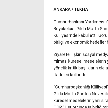
ANKARA / TEKHA
Cumhurbaşkanı Yardımcısı Ce
Büyükelçisi Gilda Motta Sa
Külliyesi’nde kabul etti. Gör
birliği ve ekonomik hedefler ö
Ziyarete ilişkin sosyal me
Yılmaz, küresel meselelerin ya
yönelik kritik başlıkların ele 
ifadeleri kullandı:
“Cumhurbaşkanlığı Külliyesi’
Gilda Motta Santos Neves ile
küresel meselelerin yanı sır
COP31 sürecinde iş birliğimi