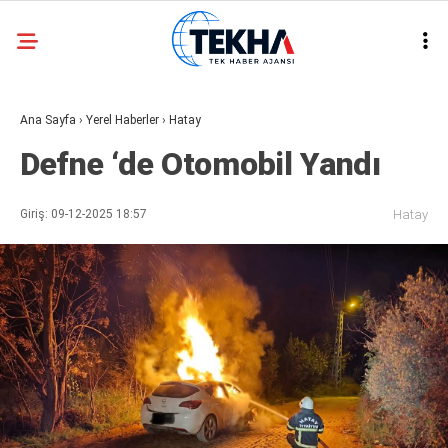
30.1
°
ANKARA
Ana Sayfa
›
Yerel Haberler
›
Hatay
GALERİ
VİDEO
Defne ‘de Otomobil Yandı
ASAYIŞ
GÜNDEM
Giriş: 09-12-2025 18:57
Hatay
GENEL
EKONOMI
POLITIKA
SIYASET
DÜNYA
METEOROLOJI