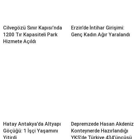
Cilvegözü Sınır Kapısı’nda
Erzin’de İntihar Girişimi:
1200 Tır Kapasiteli Park
Genç Kadın Ağır Yaralandı
Hizmete Açıldı
Hatay Antakya’da Altyapı
Depremzede Hasan Akdeniz
Göçüğü: 1 İşçi Yaşamını
Konteynerde Hazırlandığı
Yitirdi
YKS’de Türkiye 434’üncüsü