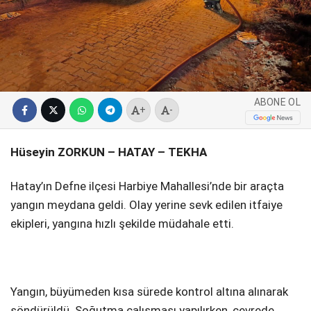
SPOR
SERVISLER
WhatsApp İhbar
Hattı
ABONE OL
+
-
Facebook
Hüseyin ZORKUN – HATAY – TEKHA
Hatay’ın Defne ilçesi Harbiye Mahallesi’nde bir araçta
yangın meydana geldi. Olay yerine sevk edilen itfaiye
ekipleri, yangına hızlı şekilde müdahale etti.
Instagram
Youtube
Yangın, büyümeden kısa sürede kontrol altına alınarak
söndürüldü. Soğutma çalışması yapılırken, çevrede