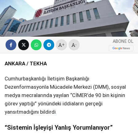
SPOR
SERVISLER
WhatsApp İhbar
Hattı
ABONE OL
+
-
ANKARA
/ TEKHA
Facebook
Cumhurbaşkanlığı İletişim Başkanlığı
Dezenformasyonla Mücadele Merkezi (DMM), sosyal
medya mecralarında yayılan “CİMER’de 90 bin kişinin
Instagram
görev yaptığı” yönündeki iddiaların gerçeği
yansıtmadığını bildirdi
.
Youtube
“Sistemin İşleyişi Yanlış Yorumlanıyor”