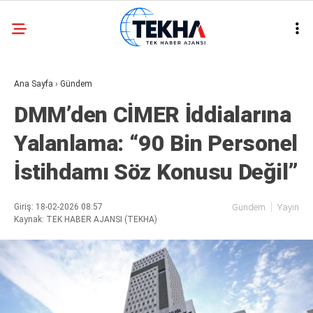
32.3
°
ANKARA
Ana Sayfa
›
Gündem
GALERİ
VİDEO
DMM’den CİMER İddialarına
ASAYIŞ
Yalanlama: “90 Bin Personel
GÜNDEM
İstihdamı Söz Konusu Değil”
GENEL
EKONOMI
Giriş: 18-02-2026 08:57
Gündem
Yayın
Kaynak: TEK HABER AJANSI (TEKHA)
POLITIKA
SIYASET
DÜNYA
METEOROLOJI