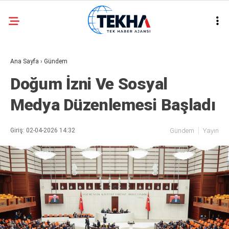
31.8
°
ANKARA
Ana Sayfa
›
Gündem
GALERİ
VİDEO
Doğum İzni Ve Sosyal
ASAYIŞ
Medya Düzenlemesi Başladı
GÜNDEM
GENEL
Giriş: 02-04-2026 14:32
Gündem
Yayın
EKONOMI
POLITIKA
SIYASET
DÜNYA
METEOROLOJI