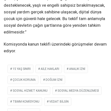
desteklenecek, yaşlı ve engelli sahipsiz bırakılmayacak,
sosyal yardım gerçek sahibine ulaşacak, dijital dünya
çocuk için güvenli hale gelecek. Bu teklif tam anlamıyla
sosyal devletin çağın şartlarına göre yeniden tahkim
edilmesidir.”
Komisyonda kanun teklifi üzerindeki görüşmeler devam
ediyor.
15 YAŞ SINIRI
AILE HAKLARI
ANALIK IZNI
ÇOCUK KORUMA
DOĞUM IZNI
SOSYAL HIZMET KANUNU
SOSYAL MEDYA DÜZENLEMESI
TBMM KOMISYONU
VEDAT BILGIN