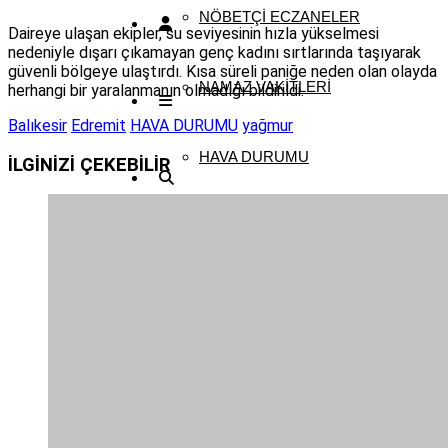
NÖBETÇI ECZANELER
Daireye ulaşan ekipler, su seviyesinin hızla yükselmesi
nedeniyle dışarı çıkamayan genç kadını sırtlarında taşıyarak
güvenli bölgeye ulaştırdı. Kısa süreli paniğe neden olan olayda
NAMAZ VAKITLERI
herhangi bir yaralanmanın olmadığı bildirildi.
Balıkesir
Edremit
HAVA DURUMU
yağmur
HAVA DURUMU
İLGİNİZİ
ÇEKEBİLİR
PUAN DURUMLARI