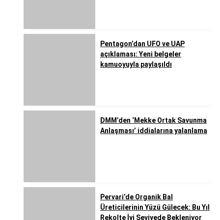
Pentagon’dan UFO ve UAP
açıklaması: Yeni belgeler
kamuoyuyla paylaşıldı
DMM’den ‘Mekke Ortak Savunma
Anlaşması’ iddialarına yalanlama
Pervari’de Organik Bal
Üreticilerinin Yüzü Gülecek: Bu Yıl
Rekolte İyi Seviyede Bekleniyor