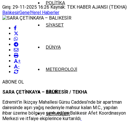
POLITIKA
Giriş: 29-11-2025 16:26
Kaynak: TEK HABER AJANSI (TEKHA)
Balıkesir
Genel
Yerel Haberler
SIYASET
DÜNYA
+
-
METEOROLOJI
ABONE OL
SPOR
SARA ÇETİNKAYA – BALIKESİR / TEKHA
Edremit’in İkizçay Mahallesi Gürsu Caddesi’nde bir apartman
dairesinde aşırı yağış nedeniyle mahsur kalan M.C., yapılan
ihbar üzerine bölgeye sevk edilen Balıkesir Afet Koordinasyon
SERVISLER
Merkezi ve itfaiye ekiplerince kurtarıldı
.