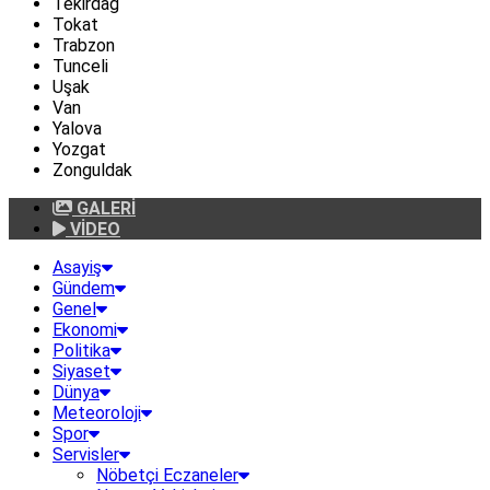
Tekirdağ
Tokat
Trabzon
Tunceli
Uşak
Van
Yalova
Yozgat
Zonguldak
GALERİ
VİDEO
Asayiş
Gündem
Genel
Ekonomi
Politika
Siyaset
Dünya
Meteoroloji
Spor
Servisler
Nöbetçi Eczaneler