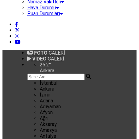
Namaz Vakitleri
Hava Durumu
Puan Durumları
FOTO
GALERİ
VİDEO
GALERİ
26.2
°
Ankara
İstanbul
Ankara
İzmir
Adana
Adıyaman
Afyon
Ağrı
Aksaray
Amasya
Antalya