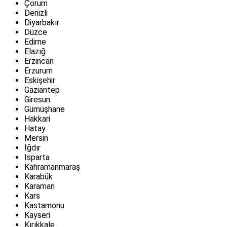
Çorum
Denizli
Diyarbakır
Düzce
Edirne
Elazığ
Erzincan
Erzurum
Eskişehir
Gaziantep
Giresun
Gümüşhane
Hakkari
Hatay
Mersin
Iğdır
Isparta
Kahramanmaraş
Karabük
Karaman
Kars
Kastamonu
Kayseri
Kırıkkale