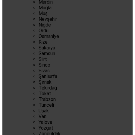
Mardin
Muğla
Muş
Nevşehir
Niğde
Ordu
Osmaniye
Rize
Sakarya
Samsun
Siirt
Sinop
Sivas
Şanlıurfa
Şırnak
Tekirdağ
Tokat
Trabzon
Tunceli
Uşak
Van
Yalova
Yozgat
Zonguldak