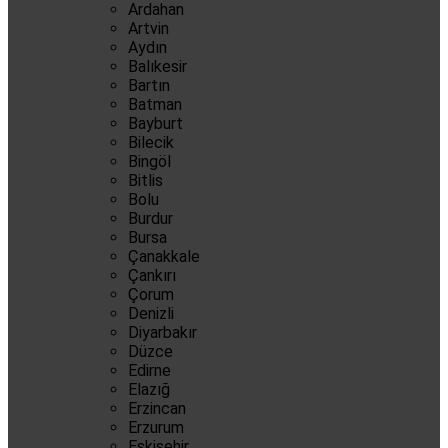
Ardahan
Artvin
Aydın
Balıkesir
Bartın
Batman
Bayburt
Bilecik
Bingöl
Bitlis
Bolu
Burdur
Bursa
Çanakkale
Çankırı
Çorum
Denizli
Diyarbakır
Düzce
Edirne
Elazığ
Erzincan
Erzurum
Eskişehir