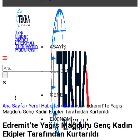
Tek
Haber
Ajansı
(TEKHA)
Türkiye'nin
ASAYIŞ
Habercisi
GÜNDEM
GENEL
Ana Sayfa
›
Yerel Haberler
›
Balıkesir
›
Edremit’te Yağış
Mağduru Genç Kadın Ekipler Tarafından Kurtarıldı
EKONOMI
Edremit’te Yağış Mağduru Genç Kadın
Ekipler Tarafından Kurtarıldı