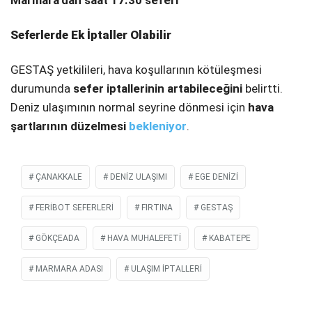
Marmara’dan saat 17.30 seferi
Seferlerde Ek İptaller Olabilir
GESTAŞ yetkilileri, hava koşullarının kötüleşmesi
durumunda
sefer iptallerinin artabileceğini
belirtti.
Deniz ulaşımının normal seyrine dönmesi için
hava
şartlarının düzelmesi
bekleniyor
.
ÇANAKKALE
DENIZ ULAŞIMI
EGE DENIZI
FERIBOT SEFERLERI
FIRTINA
GESTAŞ
GÖKÇEADA
HAVA MUHALEFETI
KABATEPE
MARMARA ADASI
ULAŞIM IPTALLERI