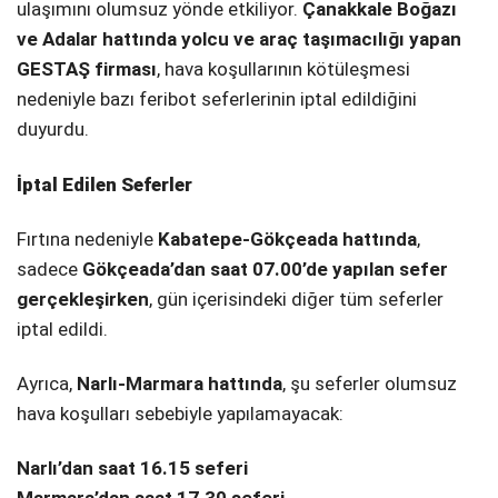
ulaşımını olumsuz yönde etkiliyor.
Çanakkale Boğazı
ve Adalar hattında yolcu ve araç taşımacılığı yapan
SPOR
GESTAŞ firması
, hava koşullarının kötüleşmesi
SERVISLER
WhatsApp İhbar
nedeniyle bazı feribot seferlerinin iptal edildiğini
Hattı
duyurdu.
İptal Edilen Seferler
Facebook
Fırtına nedeniyle
Kabatepe-Gökçeada hattında
,
sadece
Gökçeada’dan saat 07.00’de yapılan sefer
gerçekleşirken
, gün içerisindeki diğer tüm seferler
iptal edildi.
Instagram
Ayrıca,
Narlı-Marmara hattında
, şu seferler olumsuz
hava koşulları sebebiyle yapılamayacak:
Youtube
Narlı’dan saat 16.15 seferi