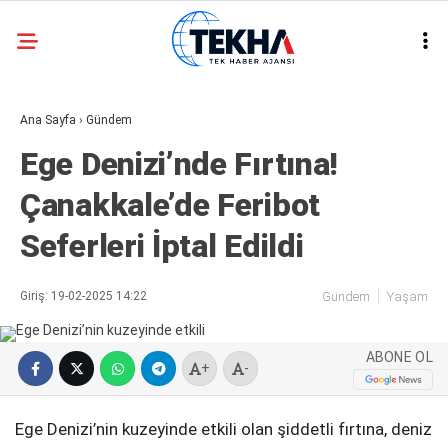
20.7
°
ANKARA
Ana Sayfa
›
Gündem
GALERİ
VİDEO
Ege Denizi’nde Fırtına!
ASAYIŞ
Çanakkale’de Feribot
GÜNDEM
Seferleri İptal Edildi
GENEL
EKONOMI
Giriş: 19-02-2025 14:22
Gündem
Yaşam
POLITIKA
ABONE OL
SIYASET
+
-
DÜNYA
Ege Denizi’nin kuzeyinde etkili olan şiddetli fırtına, deniz
METEOROLOJI