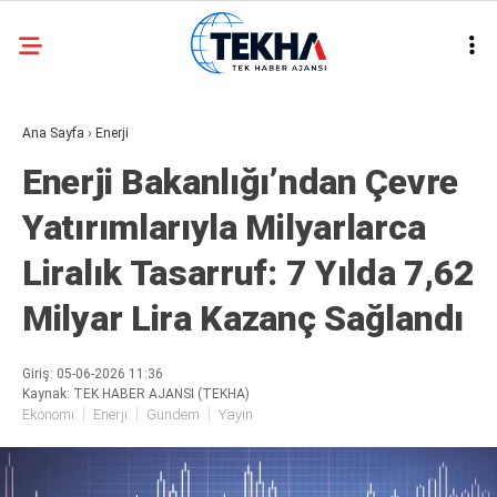
30.7
°
ANKARA
Ana Sayfa
›
Enerji
GALERİ
VİDEO
Enerji Bakanlığı’ndan Çevre
ASAYIŞ
Yatırımlarıyla Milyarlarca
GÜNDEM
Liralık Tasarruf: 7 Yılda 7,62
GENEL
Milyar Lira Kazanç Sağlandı
EKONOMI
POLITIKA
Giriş: 05-06-2026 11:36
Kaynak: TEK HABER AJANSI (TEKHA)
SIYASET
Ekonomi
Enerji
Gündem
Yayın
DÜNYA
METEOROLOJI