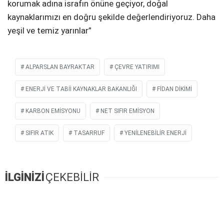
korumak adına israfın önüne geçiyor, doğal
kaynaklarımızı en doğru şekilde değerlendiriyoruz. Daha
yeşil ve temiz yarınlar”
ALPARSLAN BAYRAKTAR
ÇEVRE YATIRIMI
ENERJI VE TABII KAYNAKLAR BAKANLIĞI
FIDAN DIKIMI
KARBON EMISYONU
NET SIFIR EMISYON
SIFIR ATIK
TASARRUF
YENILENEBILIR ENERJI
İLGİNİZİ
ÇEKEBİLİR