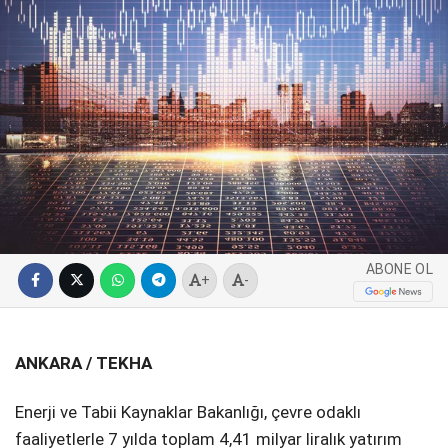
SPOR
SERVISLER
WhatsApp İhbar
Hattı
Facebook
ABONE OL
+
-
Instagram
ANKARA / TEKHA
Youtube
Enerji ve Tabii Kaynaklar Bakanlığı, çevre odaklı
faaliyetlerle 7 yılda toplam 4,41 milyar liralık yatırım