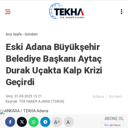
22.3
°
ANKARA
Ana Sayfa
›
Gündem
GALERİ
VİDEO
Eski Adana Büyükşehir
ASAYIŞ
Belediye Başkanı Aytaç
GÜNDEM
Durak Uçakta Kalp Krizi
GENEL
Geçirdi
EKONOMI
POLITIKA
Giriş: 01-09-2025 15:21
Adana
Gündem
Kaynak: TEK HABER AJANSI (TEKHA)
SIYASET
DÜNYA
ABONE OL
+
-
METEOROLOJI