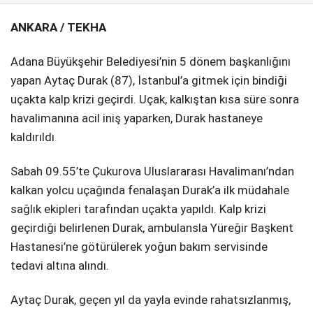
ANKARA / TEKHA
SPOR
SERVISLER
WhatsApp İhbar
Adana Büyükşehir Belediyesi’nin 5 dönem başkanlığını
Hattı
yapan Aytaç Durak (87), İstanbul’a gitmek için bindiği
uçakta kalp krizi geçirdi. Uçak, kalkıştan kısa süre sonra
havalimanına acil iniş yaparken, Durak hastaneye
kaldırıldı
.
Facebook
Sabah 09.55’te Çukurova Uluslararası Havalimanı’ndan
kalkan yolcu uçağında fenalaşan Durak’a ilk müdahale
sağlık ekipleri tarafından uçakta yapıldı. Kalp krizi
Instagram
geçirdiği belirlenen Durak, ambulansla Yüreğir Başkent
Hastanesi’ne götürülerek yoğun bakım servisinde
Youtube
tedavi altına alındı.
Aytaç Durak, geçen yıl da yayla evinde rahatsızlanmış,