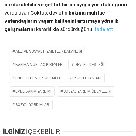
sürdürülebilir ve şeffaf bir anlayışla yürütüldüğünü
vurgulayan Göktaş, devletin
bakıma muhtaç
vatandaşların yaşam kalitesini artırmaya yönelik
çalışmalarını
kararlılıkla sürdürdüğünü
ifade etti.
AİLE VE SOSYAL HİZMETLER BAKANLIĞI
BAKIMA MUHTAÇ BIREYLER
DEVLET DESTEĞI
ENGELLI DESTEK ÖDEMESI
ENGELLİ HAKLARI
EVDE BAKIM YARDIMI
SOSYAL YARDIM ÖDEMELERI
SOSYAL YARDIMLAR
İLGİNİZİ
ÇEKEBİLİR