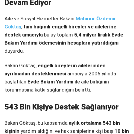
Devam Ediyor
SPOR
Aile ve Sosyal Hizmetler Bakanı
Mahinur Özdemir
SERVISLER
WhatsApp İhbar
Göktaş
,
tam bağımlı engelli bireyler ve ailelerine
Hattı
destek amacıyla
bu ay toplam
5,4 milyar liralık Evde
Bakım Yardımı ödemesinin hesaplara yatırıldığını
duyurdu.
Facebook
Bakan Göktaş,
engelli bireylerin ailelerinden
ayrılmadan desteklenmesi
amacıyla 2006 yılında
başlatılan
Evde Bakım Yardımı
ile aile birliğinin
korunmasına katkı sağlandığını belirtti.
Instagram
543 Bin Kişiye Destek Sağlanıyor
Youtube
Bakan Göktaş, bu kapsamda
aylık ortalama 543 bin
kişinin
yardım aldığını ve hak sahiplerine kişi başı
10 bin