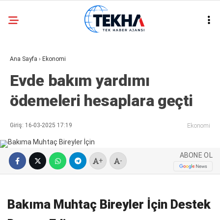
22.3
°
ANKARA
Ana Sayfa
›
Ekonomi
GALERİ
VİDEO
Evde bakım yardımı
ASAYIŞ
ödemeleri hesaplara geçti
GÜNDEM
GENEL
Giriş: 16-03-2025 17:19
Ekonomi
EKONOMI
ABONE OL
POLITIKA
+
-
SIYASET
DÜNYA
Bakıma Muhtaç Bireyler İçin Destek
METEOROLOJI