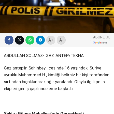
SPOR
SERVISLER
WhatsApp İhbar
Hattı
ABONE OL
+
-
Facebook
ABDULLAH SOLMAZ- GAZİANTEP/TEKHA
Gaziantep’in Şahinbey ilçesinde 16 yaşındaki Suriye
uyruklu Muhammed H., kimliği belirsiz bir kişi tarafından
sırtından bıçaklanarak ağır yaralandı. Olayla ilgili polis
Instagram
ekipleri geniş çaplı inceleme başlattı.
Youtube
Saldırı Güneş Mahallesi’nde Gerçekleşti