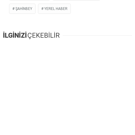
ŞAHINBEY
YEREL HABER
İLGİNİZİ
ÇEKEBİLİR