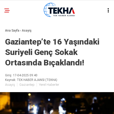
27.9
°
ANKARA
Ana Sayfa
›
Asayiş
GALERİ
VİDEO
Gaziantep’te 16 Yaşındaki
ASAYIŞ
Suriyeli Genç Sokak
GÜNDEM
Ortasında Bıçaklandı!
GENEL
EKONOMI
Giriş: 17-04-2025 09:40
Kaynak: TEK HABER AJANSI (TEKHA)
POLITIKA
Asayiş
Gaziantep
Yerel Haberler
SIYASET
DÜNYA
METEOROLOJI