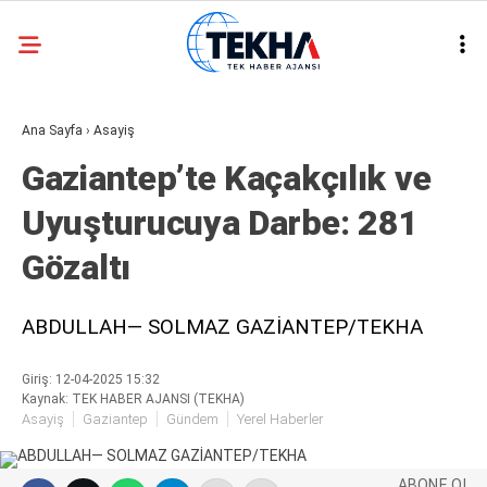
30.7
°
ANKARA
Ana Sayfa
›
Asayiş
GALERİ
VİDEO
Gaziantep’te Kaçakçılık ve
ASAYIŞ
Uyuşturucuya Darbe: 281
GÜNDEM
Gözaltı
GENEL
EKONOMI
ABDULLAH— SOLMAZ GAZİANTEP/TEKHA
POLITIKA
Giriş: 12-04-2025 15:32
SIYASET
Kaynak: TEK HABER AJANSI (TEKHA)
Asayiş
Gaziantep
Gündem
Yerel Haberler
DÜNYA
METEOROLOJI
ABONE OL