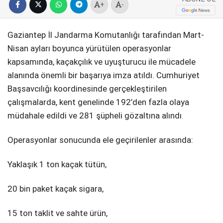
+
-
SPOR
Gaziantep İl Jandarma Komutanlığı tarafından Mart-
SERVISLER
WhatsApp İhbar
Nisan ayları boyunca yürütülen operasyonlar
Hattı
kapsamında, kaçakçılık ve uyuşturucu ile mücadele
alanında önemli bir başarıya imza atıldı. Cumhuriyet
Başsavcılığı koordinesinde gerçekleştirilen
çalışmalarda, kent genelinde 192’den fazla olaya
Facebook
müdahale edildi ve 281 şüpheli gözaltına alındı
.
Operasyonlar sonucunda ele geçirilenler arasında:
Instagram
Yaklaşık 1 ton kaçak tütün,
20 bin paket kaçak sigara,
Youtube
15 ton taklit ve sahte ürün,