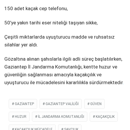
150 adet kaçak cep telefonu,
50’ye yakın tarihi eser niteliği taşıyan sikke,
Çeşitli miktarlarda uyuşturucu madde ve ruhsatsız
silahlar yer aldı.
Gözaltına alınan şahıslarla ilgili adli süreç başlatılırken,
Gaziantep İl Jandarma Komutanlığı, kentte huzur ve
güvenliğin sağlanması amacıyla kaçakçılık ve
uyuşturucu ile mücadelesini kararlılıkla sürdürmektedir
.
GAZIANTEP
GAZIANTEP VALILIĞI
GÜVEN
HUZUR
IL JANDARMA KOMUTANLIĞI
KAÇAKÇILIK
KAÇAKÇILIK MÜCADELE
SAVCILIK