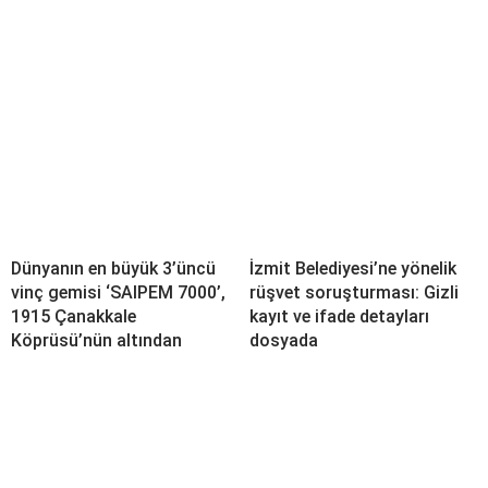
Dünyanın en büyük 3’üncü
İzmit Belediyesi’ne yönelik
vinç gemisi ‘SAIPEM 7000’,
rüşvet soruşturması: Gizli
1915 Çanakkale
kayıt ve ifade detayları
Köprüsü’nün altından
dosyada