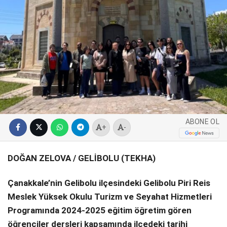
SPOR
SERVISLER
WhatsApp İhbar
Hattı
Facebook
ABONE OL
+
-
DOĞAN ZELOVA / GELİBOLU (TEKHA)
Instagram
Çanakkale’nin Gelibolu ilçesindeki Gelibolu Piri Reis
Youtube
Meslek Yüksek Okulu Turizm ve Seyahat Hizmetleri
Programında 2024-2025 eğitim öğretim gören
öğrenciler dersleri kapsamında ilçedeki tarihi