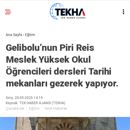
31.2
°
ANKARA
Ana Sayfa
›
Eğitim
GALERİ
VİDEO
Gelibolu’nun Piri Reis
ASAYIŞ
Meslek Yüksek Okul
GÜNDEM
Öğrencileri dersleri Tarihi
GENEL
mekanları gezerek yapıyor.
EKONOMI
POLITIKA
Giriş: 20-05-2025 14:19
Kaynak: TEK HABER AJANSI (TEKHA)
SIYASET
Çanakkale
Eğitim
Yerel Haberler
DÜNYA
METEOROLOJI