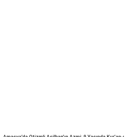
Amasya’da Otizmli Asilhan’ın Azmi: 9 Yaşında Kur’an-ı