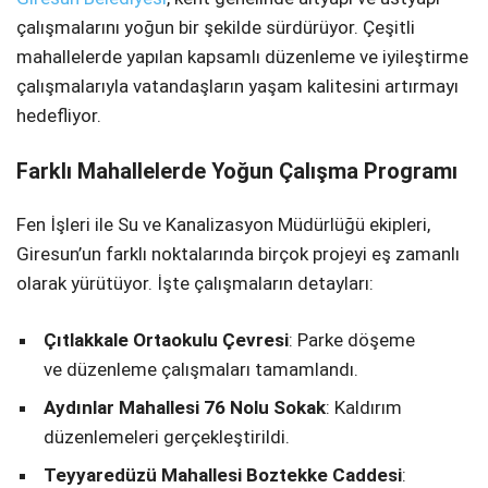
çalışmalarını yoğun bir şekilde sürdürüyor. Çeşitli
SPOR
mahallelerde yapılan kapsamlı düzenleme ve iyileştirme
çalışmalarıyla vatandaşların yaşam kalitesini artırmayı
SERVISLER
WhatsApp İhbar
hedefliyor.
Hattı
Farklı Mahallelerde Yoğun Çalışma Programı
Fen İşleri ile Su ve Kanalizasyon Müdürlüğü ekipleri,
Facebook
Giresun’un farklı noktalarında birçok projeyi eş zamanlı
olarak yürütüyor. İşte çalışmaların detayları:
Çıtlakkale Ortaokulu Çevresi
: Parke döşeme
Instagram
ve düzenleme çalışmaları tamamlandı.
Aydınlar Mahallesi 76 Nolu Sokak
: Kaldırım
Youtube
düzenlemeleri gerçekleştirildi.
Teyyaredüzü Mahallesi Boztekke Caddesi
: