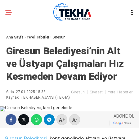
25.1
°
ANKARA
Ana Sayfa
›
Yerel Haberler
›
Giresun
GALERİ
VİDEO
Giresun Belediyesi’nin Alt
ASAYIŞ
ve Üstyapı Çalışmaları Hız
GÜNDEM
Kesmeden Devam Ediyor
GENEL
EKONOMI
Giriş: 27-01-2025 15:38
Giresun
Siyaset
Yerel Haberler
Kaynak: TEK HABER AJANSI (TEKHA)
POLITIKA
SIYASET
ABONE OL
+
-
DÜNYA
Giresun Belediyesi
, kent genelinde altyapı ve üstyapı
METEOROLOJI