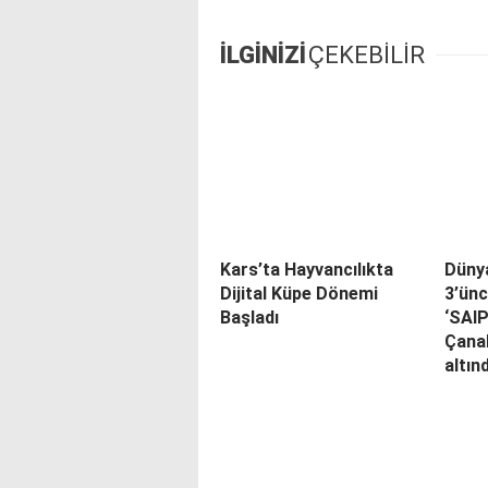
İLGİNİZİ
ÇEKEBİLİR
Kars’ta Hayvancılıkta
Düny
Dijital Küpe Dönemi
3’ünc
Başladı
‘SAI
Çana
altın