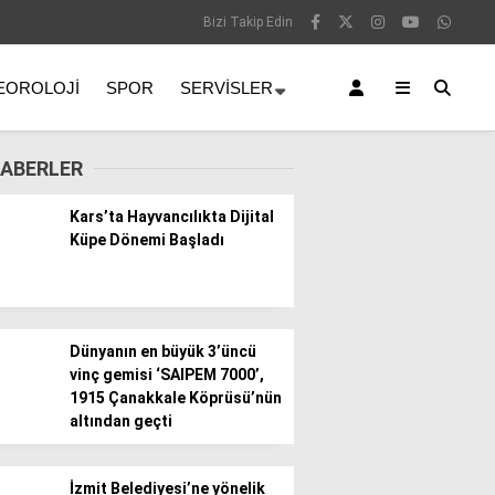
Bizi Takip Edin
EOROLOJI
SPOR
SERVISLER
ABERLER
Kars’ta Hayvancılıkta Dijital
Küpe Dönemi Başladı
Dünyanın en büyük 3’üncü
vinç gemisi ‘SAIPEM 7000’,
1915 Çanakkale Köprüsü’nün
altından geçti
İzmit Belediyesi’ne yönelik