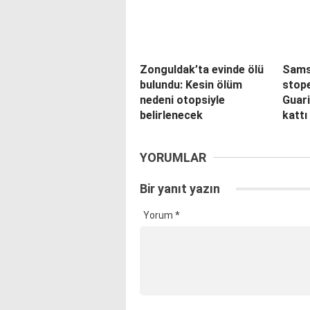
Zonguldak’ta evinde ölü
Sams
bulundu: Kesin ölüm
stope
nedeni otopsiyle
Guar
belirlenecek
kattı
YORUMLAR
Bir yanıt yazın
Yorum
*