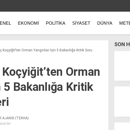
ENEL
EKONOMI
POLITIKA
SIYASET
DÜNYA
MET
SON H
ç Koçyiğit’ten Orman Yangınları İçin 5 Bakanlığa Kritik Soru
ç Koçyiğit’ten Orman
n 5 Bakanlığa Kritik
ri
R AJANSI (TEKHA)
aberler