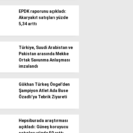
EPDK raporunu açıkladı:
Akaryakıt satışları yüzde
5,34 arttı
WhatsApp İhbar
Türkiye, Suudi Arabistan ve
Hattı
Pakistan arasında Mekke
Ortak Savunma Anlaşması
imzalandı
Facebook
Gökhan Türkeş Öngel’den
Şampiyon Atlet Ada Buse
Özadlı’ya Tebrik Ziyareti
Instagram
Hepsiburada araştırması
açıkladı: Güneş koruyucu
Youtube