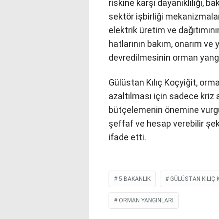
riskine karşı dayanıklılığı, 
sektör işbirliği mekanizmaları
elektrik üretim ve dağıtımının
hatlarının bakım, onarım ve 
devredilmesinin orman yangınl
Gülüstan Kılıç Koçyiğit, orma
azaltılması için sadece kriz 
bütçelemenin önemine vurgu 
şeffaf ve hesap verebilir şek
ifade etti.
5 BAKANLIK
GÜLÜSTAN KILIÇ 
ORMAN YANGINLARI