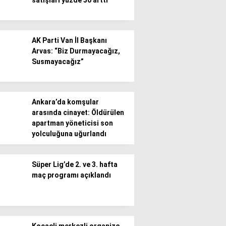
satışları yüzde 50 arttı
AK Parti Van İl Başkanı
Arvas: “Biz Durmayacağız,
Susmayacağız”
Ankara’da komşular
arasında cinayet: Öldürülen
apartman yöneticisi son
yolculuğuna uğurlandı
Süper Lig’de 2. ve 3. hafta
maç programı açıklandı