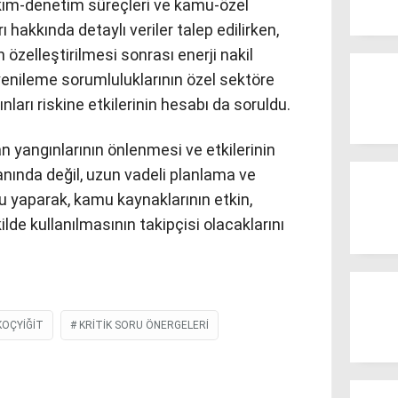
bakım-denetim süreçleri ve kamu-özel
 hakkında detaylı veriler talep edilirken,
 özelleştirilmesi sonrası enerji nakil
yenileme sorumluluklarının özel sektöre
arı riskine etkilerinin hesabı da soruldu.
n yangınlarının önlenmesi ve etkilerinin
anında değil, uzun vadeli planlama ve
yaparak, kamu kaynaklarının etkin,
ilde kullanılmasının takipçisi olacaklarını
KOÇYIĞIT
KRITIK SORU ÖNERGELERI