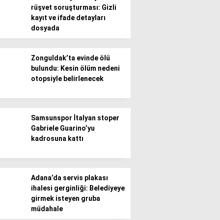
rüşvet soruşturması: Gizli
kayıt ve ifade detayları
Gündem
dosyada
Ekonomi
Zonguldak’ta evinde ölü
Politika / Siyaset
bulundu: Kesin ölüm nedeni
otopsiyle belirlenecek
Dünya
Spor
Samsunspor İtalyan stoper
Magazin
Gabriele Guarino’yu
kadrosuna kattı
Sağlık
Teknoloji
Adana’da servis plakası
ihalesi gerginliği: Belediyeye
girmek isteyen gruba
müdahale