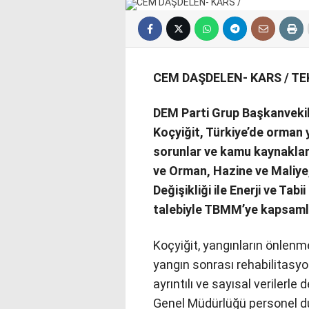
CEM DAŞDELEN- KARS / T
DEM Parti Grup Başkanvekili
Koçyiğit, Türkiye’de orman
sorunlar ve kamu kaynakların
ve Orman, Hazine ve Maliye, İ
Değişikliği ile Enerji ve Tab
talebiyle TBMM’ye kapsamlı
Koçyiğit, yangınların önlenm
yangın sonrası rehabilitasyo
ayrıntılı ve sayısal verilerle
Genel Müdürlüğü personel du