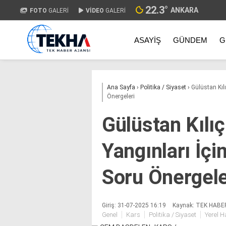
22.3
°
ANKARA
FOTO
GALERİ
VİDEO
GALERİ
ASAYIŞ
GÜNDEM
G
Ana Sayfa
›
Politika / Siyaset
›
Gülüstan Kılı
Önergeleri
Gülüstan Kılı
Yangınları İçi
Soru Önergele
Giriş: 31-07-2025 16:19
Kaynak: TEK HABE
Genel
Kars
Politika / Siyaset
Yerel H