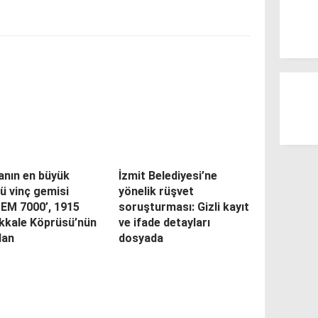
anın en büyük
İzmit Belediyesi’ne
ü vinç gemisi
yönelik rüşvet
PEM 7000’, 1915
soruşturması: Gizli kayıt
kkale Köprüsü’nün
ve ifade detayları
dan
dosyada