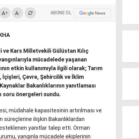
ABONE OL
+
-
EKHA
 ve Kars Milletvekili Gülüstan Kılıç
 yangınlarıyla mücadelede yaşanan
ın etkin kullanımıyla ilgili olarak; Tarım
çişleri, Çevre, Şehircilik ve İklim
ii Kaynaklar Bakanlıklarının yanıtlaması
 soru önergeleri sundu.
esi, müdahale kapasitesinin artırılması ve
n süreçlerine ilişkin Bakanlıklardan
 desteklenen yanıtlar talep etti. Orman
rumu, yangınla mücadele ekiplerinin