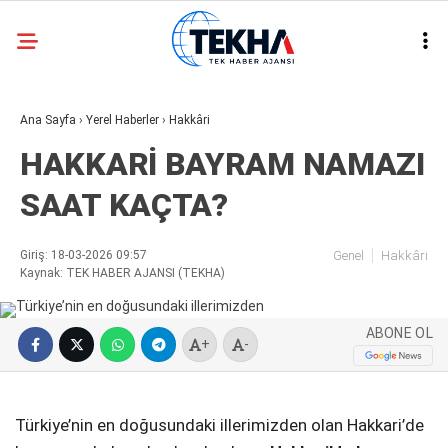
30.1
°
ANKARA
Ana Sayfa
›
Yerel Haberler
›
Hakkâri
GALERİ
VİDEO
HAKKARİ BAYRAM NAMAZI
ASAYIŞ
SAAT KAÇTA?
GÜNDEM
GENEL
Giriş: 18-03-2026 09:57
Genel
Hakkâri
Kaynak: TEK HABER AJANSI (TEKHA)
EKONOMI
POLITIKA
ABONE OL
+
-
SIYASET
DÜNYA
Türkiye’nin en doğusundaki illerimizden olan Hakkari’de
METEOROLOJI