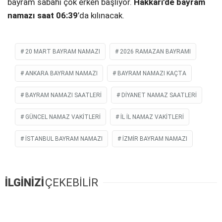
bayram sabahı çok erken başlıyor.
Hakkari’de bayram
namazı saat 06:39
’da kılınacak.
SPOR
SERVISLER
WhatsApp İhbar
20 MART BAYRAM NAMAZI
2026 RAMAZAN BAYRAMI
Hattı
ANKARA BAYRAM NAMAZI
BAYRAM NAMAZI KAÇTA
BAYRAM NAMAZI SAATLERI
DIYANET NAMAZ SAATLERI
Facebook
GÜNCEL NAMAZ VAKITLERI
IL IL NAMAZ VAKITLERI
ISTANBUL BAYRAM NAMAZI
IZMIR BAYRAM NAMAZI
Instagram
İLGİNİZİ
ÇEKEBİLİR
Youtube