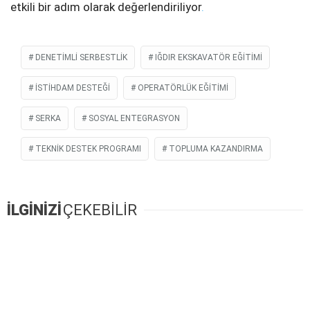
etkili bir adım olarak değerlendiriliyor
.
DENETIMLI SERBESTLIK
IĞDIR EKSKAVATÖR EĞITIMI
ISTIHDAM DESTEĞI
OPERATÖRLÜK EĞITIMI
SERKA
SOSYAL ENTEGRASYON
TEKNIK DESTEK PROGRAMI
TOPLUMA KAZANDIRMA
İLGİNİZİ
ÇEKEBİLİR