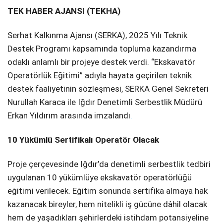
TEK HABER AJANSI (TEKHA)
SPOR
Serhat Kalkınma Ajansı (SERKA), 2025 Yılı Teknik
SERVISLER
WhatsApp İhbar
Destek Programı kapsamında topluma kazandırma
Hattı
odaklı anlamlı bir projeye destek verdi. “Ekskavatör
Operatörlük Eğitimi” adıyla hayata geçirilen teknik
destek faaliyetinin sözleşmesi, SERKA Genel Sekreteri
Nurullah Karaca ile Iğdır Denetimli Serbestlik Müdürü
Facebook
Erkan Yıldırım arasında imzalandı
.
10 Yükümlü Sertifikalı Operatör Olacak
Instagram
Proje çerçevesinde Iğdır’da denetimli serbestlik tedbiri
uygulanan 10 yükümlüye ekskavatör operatörlüğü
Youtube
eğitimi verilecek. Eğitim sonunda sertifika almaya hak
kazanacak bireyler, hem nitelikli iş gücüne dâhil olacak
hem de yaşadıkları şehirlerdeki istihdam potansiyeline