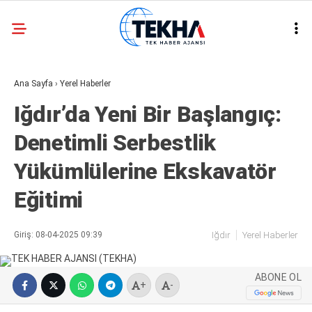
31.2
°
ANKARA
Ana Sayfa
›
Yerel Haberler
GALERİ
VİDEO
Iğdır’da Yeni Bir Başlangıç:
ASAYIŞ
Denetimli Serbestlik
GÜNDEM
Yükümlülerine Ekskavatör
GENEL
Eğitimi
EKONOMI
POLITIKA
Giriş: 08-04-2025 09:39
Iğdır
Yerel Haberler
SIYASET
ABONE OL
DÜNYA
+
-
METEOROLOJI