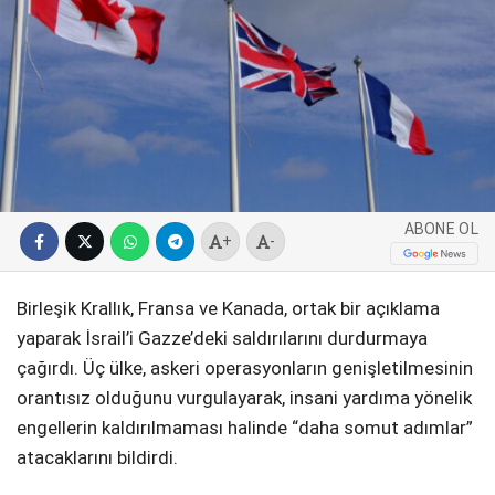
SPOR
SERVISLER
WhatsApp İhbar
Hattı
ABONE OL
Facebook
+
-
Birleşik Krallık, Fransa ve Kanada, ortak bir açıklama
yaparak İsrail’i Gazze’deki saldırılarını durdurmaya
Instagram
çağırdı. Üç ülke, askeri operasyonların genişletilmesinin
orantısız olduğunu vurgulayarak, insani yardıma yönelik
Youtube
engellerin kaldırılmaması halinde “daha somut adımlar”
atacaklarını bildirdi.