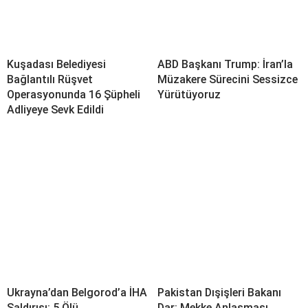
Kuşadası Belediyesi
ABD Başkanı Trump: İran’la
Bağlantılı Rüşvet
Müzakere Sürecini Sessizce
Operasyonunda 16 Şüpheli
Yürütüyoruz
Adliyeye Sevk Edildi
Ukrayna’dan Belgorod’a İHA
Pakistan Dışişleri Bakanı
Saldırısı: 5 Ölü
Dar: Mekke Anlaşması