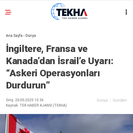
24
°
ANKARA
Ana Sayfa
›
Dünya
GALERİ
VİDEO
İngiltere, Fransa ve
ASAYIŞ
Kanada’dan İsrail’e Uyarı:
GÜNDEM
“Askeri Operasyonları
GENEL
Durdurun”
EKONOMI
POLITIKA
Giriş: 20-05-2025 10:36
Dünya
Gündem
Kaynak: TEK HABER AJANSI (TEKHA)
SIYASET
DÜNYA
METEOROLOJI