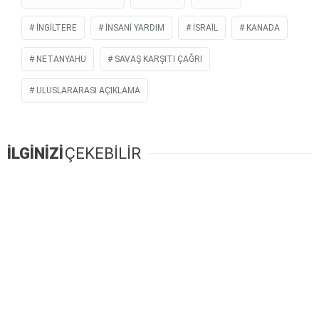
İNGILTERE
İNSANİ YARDIM
İSRAIL
KANADA
NETANYAHU
SAVAŞ KARŞITI ÇAĞRI
ULUSLARARASI AÇIKLAMA
İLGİNİZİ
ÇEKEBİLİR