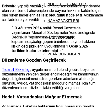
NÖBETÇI ECZANELER
Bakanlık, yaptığı yazılı açıklamada, son günlerde gündemde
olan ve internet alışverişlerinde cayma hakkının kaldırıldığını
öne süren haberlerin
asılsız olduğunu
ifade etti. Açıklamada
şu ifadelere yer verildi:
NAMAZ VAKITLERI
“10 Ağustos 2024 tarihli Resmi Gazete’de
yayımlanan ‘Mesafeli Sözleşmeler Yönetmeliğinde
Değişiklik Yapılmasına Dair Yönetmelik’
HAVA DURUMU
kapsamında, bahsi geçen ürünlerde cayma hakkına
ilişkin değişikliklerin uygulanması
1 Ocak 2026
tarihine kadar ertelenmiştir
.”
PUAN DURUMLARI
Düzenleme Gözden Geçirilecek
Ticaret Bakanlığı
, uygulamanın ertelendiği süre boyunca
düzenlemenin yeniden değerlendirileceğini ve kamuoyunun
doğru bilgilendirilmesi adına gereken adımların atılacağını
duyurdu. Ayrıca, vatandaşların mağdur olmaması için tüm
düzenlemelerin titizlikle takip edildiği vurgulandı.
Hedef: Vatandaşları Mağdur Etmemek
Açıklamada,
tüketici haklarının korunması
için gerekli