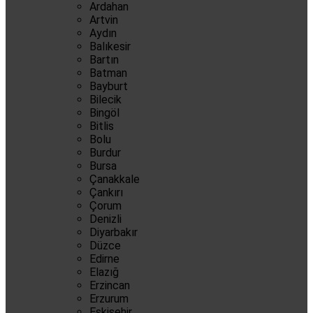
Ardahan
Artvin
Aydın
Balıkesir
Bartın
Batman
Bayburt
Bilecik
Bingöl
Bitlis
Bolu
Burdur
Bursa
Çanakkale
Çankırı
Çorum
Denizli
Diyarbakır
Düzce
Edirne
Elazığ
Erzincan
Erzurum
Eskişehir