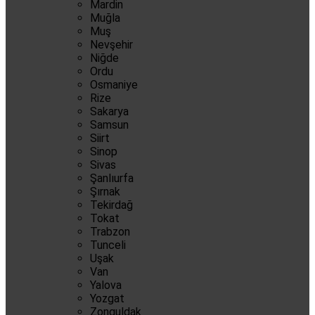
Mardin
Muğla
Muş
Nevşehir
Niğde
Ordu
Osmaniye
Rize
Sakarya
Samsun
Siirt
Sinop
Sivas
Şanlıurfa
Şırnak
Tekirdağ
Tokat
Trabzon
Tunceli
Uşak
Van
Yalova
Yozgat
Zonguldak