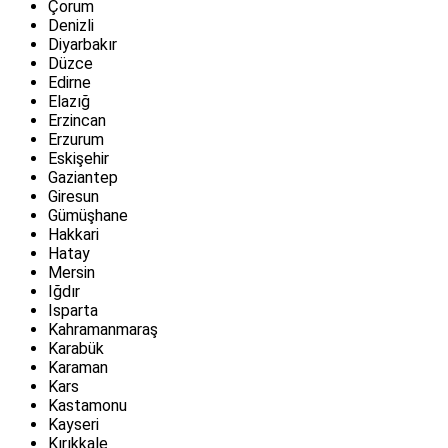
Çorum
Denizli
Diyarbakır
Düzce
Edirne
Elazığ
Erzincan
Erzurum
Eskişehir
Gaziantep
Giresun
Gümüşhane
Hakkari
Hatay
Mersin
Iğdır
Isparta
Kahramanmaraş
Karabük
Karaman
Kars
Kastamonu
Kayseri
Kırıkkale