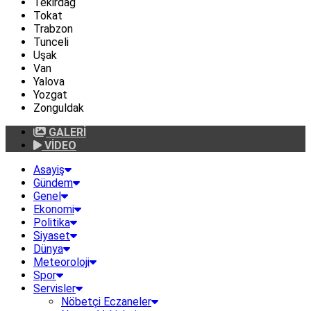
Tekirdağ
Tokat
Trabzon
Tunceli
Uşak
Van
Yalova
Yozgat
Zonguldak
GALERİ
VİDEO
Asayiş
Gündem
Genel
Ekonomi
Politika
Siyaset
Dünya
Meteoroloji
Spor
Servisler
Nöbetçi Eczaneler