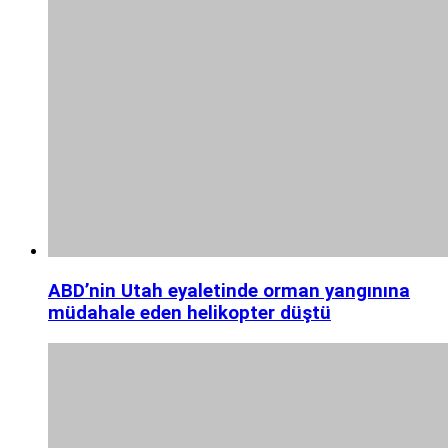
ABD’nin Utah eyaletinde orman yangınına
müdahale eden helikopter düştü