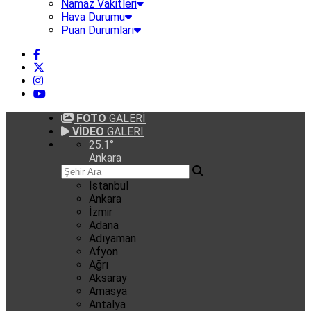
Namaz Vakitleri
Hava Durumu
Puan Durumları
FOTO
GALERİ
VİDEO
GALERİ
25.1
°
Ankara
İstanbul
Ankara
İzmir
Adana
Adıyaman
Afyon
Ağrı
Aksaray
Amasya
Antalya