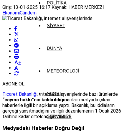
POLITIKA
Giriş: 13-01-2025 16:17
Kaynak: HABER MERKEZI
Ekonomi
Gündem
SIYASET
DÜNYA
+
-
METEOROLOJI
ABONE OL
SPOR
Ticaret Bakanlığı
, internet alışverişlerinde bazı ürünlerde
“cayma hakkı”nın kaldırıldığına
dair medyada çıkan
haberlerle ilgili bir açıklama yaptı. Bakanlık, bu iddiaların
gerçeği yansıtmadığını ve ilgili düzenlemenin 1 Ocak 2026
tarihine kadar ertelendiğini bildirdi.
SERVISLER
Medyadaki Haberler Doğru Değil