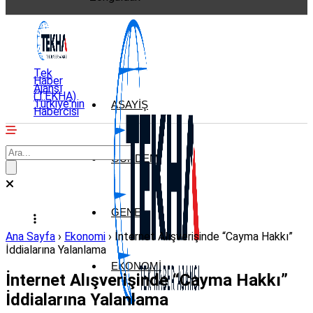
Tek
Haber
Ajansı
(TEKHA)
Türkiye'nin
ASAYIŞ
Habercisi
GÜNDEM
GENEL
Ana Sayfa
›
Ekonomi
›
İnternet Alışverişinde “Cayma Hakkı”
İddialarına Yalanlama
EKONOMI
İnternet Alışverişinde “Cayma Hakkı”
İddialarına Yalanlama