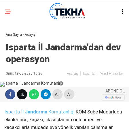
25.7
°
ANKARA
Ana Sayfa
›
Asayiş
GALERİ
VİDEO
Isparta İl Jandarma’dan dev
ASAYIŞ
operasyon
GÜNDEM
GENEL
Giriş: 19-03-2025 10:26
Asayiş
Isparta
Yerel Haberler
EKONOMI
ABONE OL
POLITIKA
+
-
SIYASET
Isparta İl
Jandarma
Komutanlığı
KOM Şube Müdürlüğü
DÜNYA
ekiplerince, kaçakçılık suçlarının önlenmesi ve
kaçakçılarla mücadeleye yönelik yapılan çalışmalar
METEOROLOJI