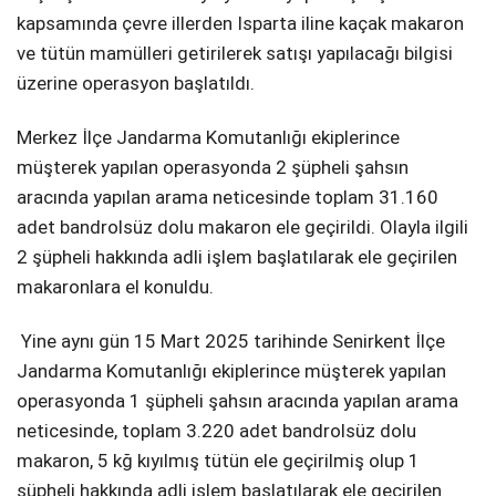
kapsamında çevre illerden Isparta iline kaçak makaron
SPOR
ve tütün mamülleri getirilerek satışı yapılacağı bilgisi
üzerine operasyon başlatıldı.
SERVISLER
WhatsApp İhbar
Hattı
Merkez İlçe Jandarma Komutanlığı ekiplerince
müşterek yapılan operasyonda 2 şüpheli şahsın
aracında yapılan arama neticesinde toplam 31.160
adet bandrolsüz dolu makaron ele geçirildi. Olayla ilgili
Facebook
2 şüpheli hakkında adli işlem başlatılarak ele geçirilen
makaronlara el konuldu.
Yine aynı gün 15 Mart 2025 tarihinde Senirkent İlçe
Instagram
Jandarma Komutanlığı ekiplerince müşterek yapılan
operasyonda 1 şüpheli şahsın aracında yapılan arama
Youtube
neticesinde, toplam 3.220 adet bandrolsüz dolu
makaron, 5 kğ kıyılmış tütün ele geçirilmiş olup 1
şüpheli hakkında adli işlem başlatılarak ele geçirilen