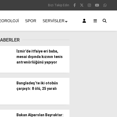
Bizi Takip Edin
EOROLOJI
SPOR
SERVISLER
ABERLER
İzmir’de itfaiye eri baba,
mesai dışında kızının tenis
antrenörlüğünü yapıyor
Bangladeş’te iki otobüs
çarpıştı: 8 ölü, 25 yaralı
Bakan Alparslan Bayraktar: