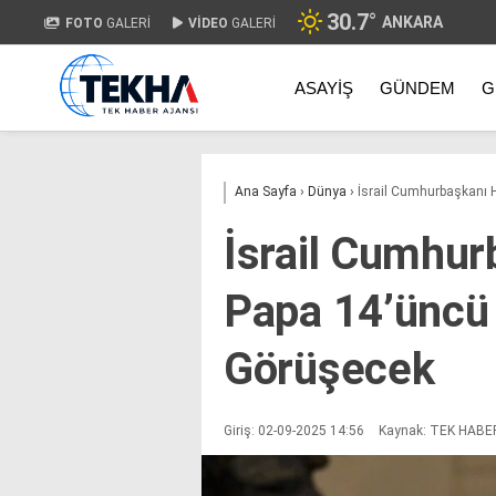
30.7
°
ANKARA
FOTO
GALERİ
VİDEO
GALERİ
ASAYIŞ
GÜNDEM
G
Ana Sayfa
›
Dünya
›
İsrail Cumhurbaşkanı H
İsrail Cumhur
Papa 14’üncü 
Görüşecek
Giriş: 02-09-2025 14:56
Kaynak: TEK HABE