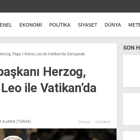
ENEL
EKONOMI
POLITIKA
SIYASET
DÜNYA
MET
SON H
erzog, Papa 14’üncü Leo ile Vatikan’da Görüşecek
başkanı Herzog,
Leo ile Vatikan’da
R AJANSI (TEKHA)
Dünya
Gündem