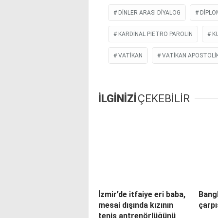
DINLER ARASI DIYALOG
DIPLO
KARDINAL PIETRO PAROLIN
K
VATIKAN
VATIKAN APOSTOLI
İLGİNİZİ
ÇEKEBİLİR
İzmir’de itfaiye eri baba,
Bangl
mesai dışında kızının
çarpı
tenis antrenörlüğünü