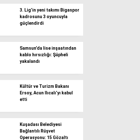
3. Lig’in yeni takımı Bigaspor
kadrosunu 3 oyuncuyla
güçlendirdi
WhatsApp İhbar
Samsun’da lise inşaatından
Hattı
kablo hırsızlığı: Şüpheli
yakalandı
Facebook
Kültür ve Turizm Bakanı
Ersoy, Acun Ilıcalı’yı kabul
etti
Instagram
Kuşadası Belediyesi
Bağlantılı Rüşvet
Operasyonu: 15 Gözaltı
Youtube