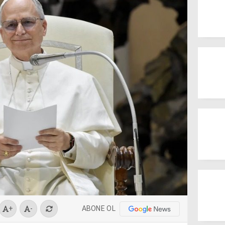
ABONE OL
+
-