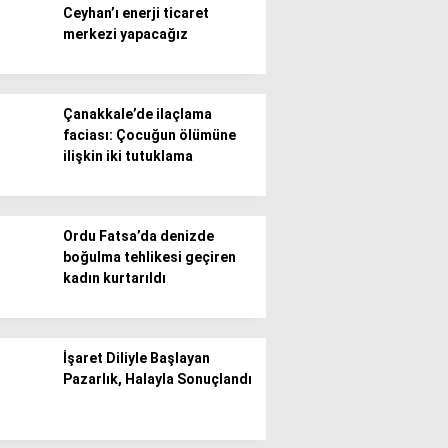
Ceyhan’ı enerji ticaret
merkezi yapacağız
Gündem
Ekonomi
Çanakkale’de ilaçlama
Politika / Siyaset
faciası: Çocuğun ölümüne
ilişkin iki tutuklama
Dünya
Spor
Ordu Fatsa’da denizde
Magazin
boğulma tehlikesi geçiren
kadın kurtarıldı
Sağlık
Teknoloji
İşaret Diliyle Başlayan
Pazarlık, Halayla Sonuçlandı