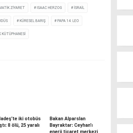
MATIK ZIYARET
ISAAC HERZOG
İSRAIL
UDÜS
KÜRESEL BARIŞ
PAPA 14. LEO
K KÜTÜPHANESI
adeş’te iki otobüs
Bakan Alparslan
ştı: 8 ölü, 25 yaralı
Bayraktar: Ceyhan’ı
enerji ticaret merkezi