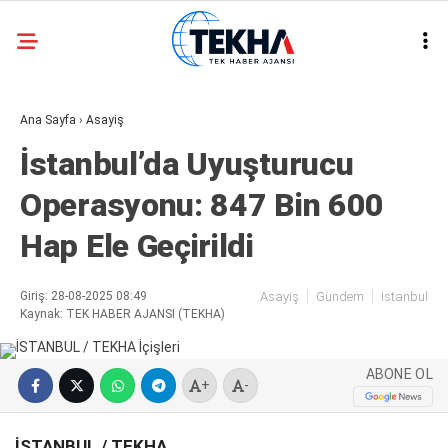
24.6
°
ANKARA
Ana Sayfa
›
Asayiş
GALERİ
VİDEO
İstanbul’da Uyuşturucu
ASAYIŞ
Operasyonu: 847 Bin 600
GÜNDEM
Hap Ele Geçirildi
GENEL
EKONOMI
Giriş: 28-08-2025 08:49
Asayiş
Gündem
İstanbul
Kaynak: TEK HABER AJANSI (TEKHA)
POLITIKA
SIYASET
ABONE OL
+
-
DÜNYA
İSTANBUL / TEKHA
METEOROLOJI