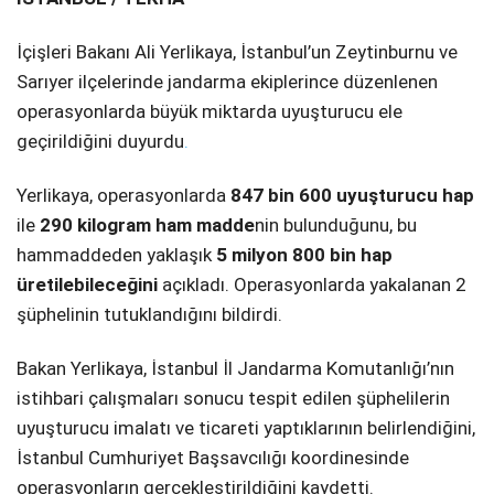
SPOR
İçişleri Bakanı Ali Yerlikaya, İstanbul’un Zeytinburnu ve
Sarıyer ilçelerinde jandarma ekiplerince düzenlenen
SERVISLER
WhatsApp İhbar
operasyonlarda büyük miktarda uyuşturucu ele
Hattı
geçirildiğini duyurdu
.
Yerlikaya, operasyonlarda
847 bin 600 uyuşturucu hap
ile
290 kilogram ham madde
nin bulunduğunu, bu
Facebook
hammaddeden yaklaşık
5 milyon 800 bin hap
üretilebileceğini
açıkladı. Operasyonlarda yakalanan 2
şüphelinin tutuklandığını bildirdi.
Instagram
Bakan Yerlikaya, İstanbul İl Jandarma Komutanlığı’nın
istihbari çalışmaları sonucu tespit edilen şüphelilerin
Youtube
uyuşturucu imalatı ve ticareti yaptıklarının belirlendiğini,
İstanbul Cumhuriyet Başsavcılığı koordinesinde
operasyonların gerçekleştirildiğini kaydetti.