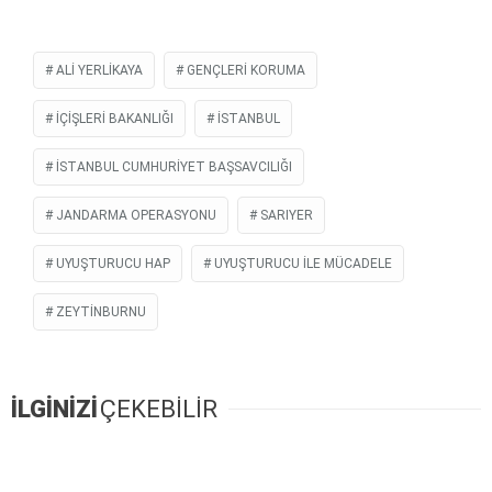
ALİ YERLİKAYA
GENÇLERI KORUMA
İÇIŞLERI BAKANLIĞI
İSTANBUL
İSTANBUL CUMHURIYET BAŞSAVCILIĞI
JANDARMA OPERASYONU
SARIYER
UYUŞTURUCU HAP
UYUŞTURUCU ILE MÜCADELE
ZEYTINBURNU
İLGİNİZİ
ÇEKEBİLİR