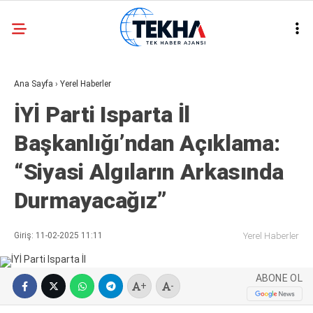
30.1
°
ANKARA
Ana Sayfa
›
Yerel Haberler
GALERİ
VİDEO
İYİ Parti Isparta İl
ASAYIŞ
Başkanlığı’ndan Açıklama:
GÜNDEM
“Siyasi Algıların Arkasında
GENEL
Durmayacağız”
EKONOMI
POLITIKA
Giriş: 11-02-2025 11:11
Yerel Haberler
SIYASET
ABONE OL
DÜNYA
+
-
METEOROLOJI