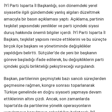
İYİ Parti Isparta İl Başkanlığı, son dönemdeki yerel
SPOR
siyasetle ilgili gündemdeki yanlış algıları düzeltmek
amacıyla bir basın açıklaması yaptı. Açıklama, partinin
SERVISLER
WhatsApp İhbar
teşkilat yapısındaki yenilikler ve parti içindeki siyasi
Hattı
duruş hakkında önemli bilgiler içerdi. İYİ Parti Isparta İl
Başkanı, teşkilat yapısını revize ettiklerini ve bu süreçte
birçok ilçe başkanı ve yönetiminde değişiklikler
yapıldığını belirtti. Sütçüler’de de yeni bir başkanın
Facebook
göreve başladığı ifade edilerek, bu değişikliklerin parti
içindeki güçlü birlikteliği pekiştireceği vurgulandı.
Başkan, partilerinin geçmişteki bazı sancılı süreçlerden
Instagram
geçmesine rağmen, kongre sonrası toparlanarak
Türkiye genelinde en doğru siyaseti yapmaya devam
Youtube
ettiklerinin altını çizdi. Ancak, son zamanlarda
Isparta’da da partilerine yönelik operasyonların