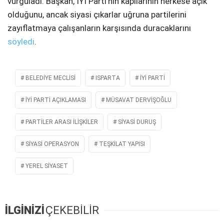
vurguladı. Başkan, İYİ Parti’nin kapılarının herkese açık
olduğunu, ancak siyasi çıkarlar uğruna partilerini
zayıflatmaya çalışanların karşısında duracaklarını
söyledi
.
BELEDİYE MECLİSİ
ISPARTA
İYİ PARTI
İYİ PARTI AÇIKLAMASI
MÜSAVAT DERVIŞOĞLU
PARTILER ARASI ILIŞKILER
SIYASI DURUŞ
SIYASI OPERASYON
TEŞKILAT YAPISI
YEREL SIYASET
İLGİNİZİ
ÇEKEBİLİR