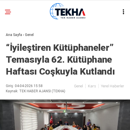
30.1
°
ANKARA
Ana Sayfa
›
Genel
GALERİ
VİDEO
“İyileştiren Kütüphaneler”
ASAYIŞ
Temasıyla 62. Kütüphane
GÜNDEM
Haftası Coşkuyla Kutlandı
GENEL
EKONOMI
Giriş: 04-04-2026 15:58
Genel
Kars
Yerel Haberler
Kaynak: TEK HABER AJANSI (TEKHA)
POLITIKA
SIYASET
DÜNYA
METEOROLOJI