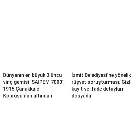
Dünyanın en büyük 3’üncü
İzmit Belediyesi’ne yönelik
vinç gemisi ‘SAIPEM 7000’,
rüşvet soruşturması: Gizli
1915 Çanakkale
kayıt ve ifade detayları
Köprüsü’nün altından
dosyada