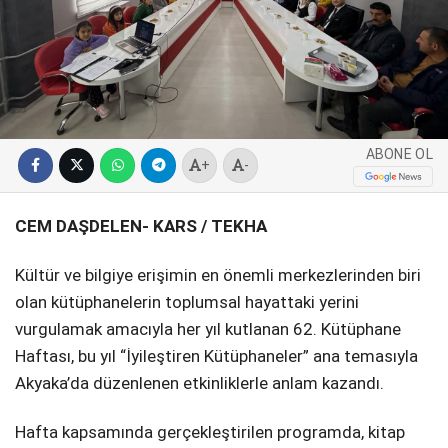
SPOR
SERVISLER
WhatsApp İhbar
Hattı
ABONE OL
+
-
Facebook
CEM DAŞDELEN- KARS / TEKHA
Kültür ve bilgiye erişimin en önemli merkezlerinden biri
olan kütüphanelerin toplumsal hayattaki yerini
Instagram
vurgulamak amacıyla her yıl kutlanan 62. Kütüphane
Haftası, bu yıl “İyileştiren Kütüphaneler” ana temasıyla
Youtube
Akyaka’da düzenlenen etkinliklerle anlam kazandı.
Hafta kapsamında gerçekleştirilen programda, kitap