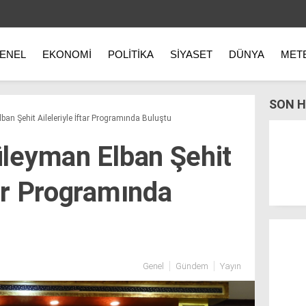
ENEL
EKONOMI
POLITIKA
SIYASET
DÜNYA
MET
SON H
ban Şehit Aileleriyle İftar Programında Buluştu
Süleyman Elban Şehit
tar Programında
Genel
Gündem
Yayın