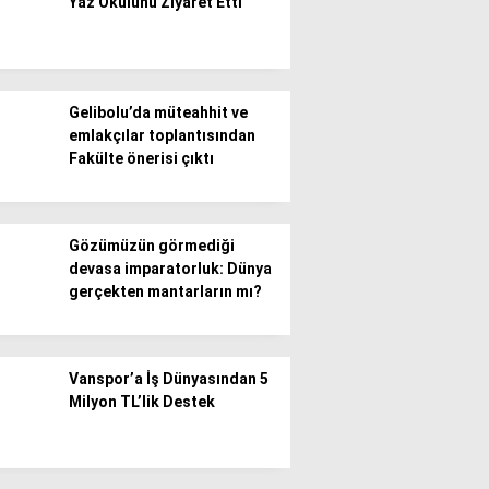
Yaz Okulunu Ziyaret Etti
Gelibolu’da müteahhit ve
emlakçılar toplantısından
Fakülte önerisi çıktı
WhatsApp İhbar
Hattı
Gözümüzün görmediği
devasa imparatorluk: Dünya
gerçekten mantarların mı?
Facebook
Vanspor’a İş Dünyasından 5
Milyon TL’lik Destek
Instagram
Youtube