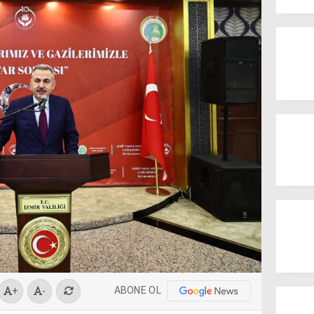
ABONE OL
+
-