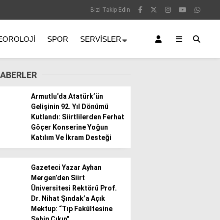
Bizi Takip Edin
EOROLOJI
SPOR
SERVISLER
ABERLER
Armutlu’da Atatürk’ün
Gelişinin 92. Yıl Dönümü
Kutlandı: Siirtlilerden Ferhat
Göçer Konserine Yoğun
Katılım Ve İkram Desteği
Gazeteci Yazar Ayhan
Mergen’den Siirt
Üniversitesi Rektörü Prof.
Dr. Nihat Şındak’a Açık
Mektup: “Tıp Fakültesine
Sahip Çıkın”