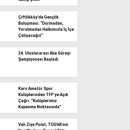
Gündem
Çiftlikköy’de Gençlik
Buluşması: “Durmadan,
Ekonomi
Yorulmadan Halkımızla İç İçe
Çalışacağız”
Politika / Siyaset
Dünya
24. Uluslararası Aba Güreşi
Şampiyonası Başladı
Spor
Magazin
Sağlık
Kars Amatör Spor
Kulüplerinden TFF’ye Açık
Teknoloji
Çağrı: “Kulüplerimiz
Kapanma Noktasında”
Vali Ziya Polat, TÜGVA’nın