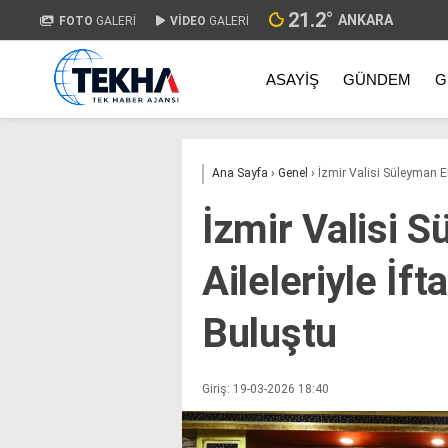
21.2
°
ANKARA
FOTO
GALERİ
VİDEO
GALERİ
ASAYIŞ
GÜNDEM
G
Ana Sayfa
›
Genel
›
İzmir Valisi Süleyman El
İzmir Valisi 
Aileleriyle İf
Buluştu
Giriş: 19-03-2026 18:40