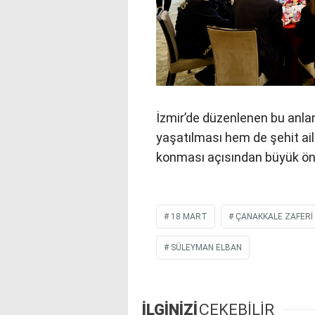
İzmir’de düzenlenen bu anl
yaşatılması hem de şehit ail
konması açısından büyük ön
18 MART
ÇANAKKALE ZAFERI
SÜLEYMAN ELBAN
İLGİNİZİ
ÇEKEBİLİR