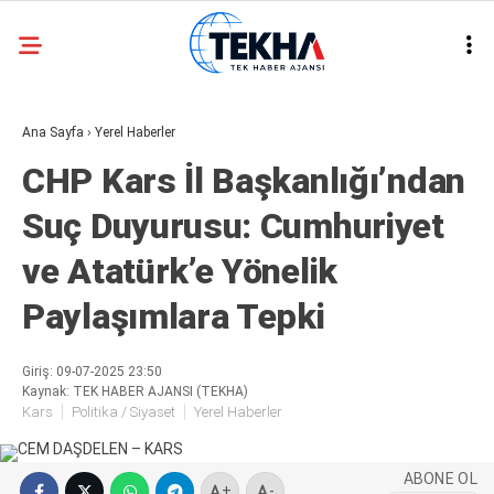
26.8
°
ANKARA
Ana Sayfa
›
Yerel Haberler
GALERİ
VİDEO
CHP Kars İl Başkanlığı’ndan
ASAYIŞ
Suç Duyurusu: Cumhuriyet
GÜNDEM
ve Atatürk’e Yönelik
GENEL
Paylaşımlara Tepki
EKONOMI
POLITIKA
Giriş: 09-07-2025 23:50
Kaynak: TEK HABER AJANSI (TEKHA)
SIYASET
Kars
Politika / Siyaset
Yerel Haberler
DÜNYA
ABONE OL
METEOROLOJI
+
-