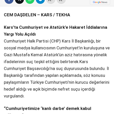
SPOR
CEM DAŞDELEN – KARS / TEKHA
SERVISLER
WhatsApp İhbar
Hattı
Kars’ta Cumhuriyet ve Atatürk’e Hakaret İddialarına
Yargı Yolu Açıldı
Cumhuriyet Halk Partisi (CHP) Kars İl Başkanlığı, bir
sosyal medya kullanıcısının Cumhuriyet’in kuruluşuna ve
Facebook
Gazi Mustafa Kemal Atatürk’ün aziz hatırasına yönelik
ifadelerinin suç teşkil ettiğini belirterek Kars
Cumhuriyet Başsavcılığı’na suç duyurusunda bulundu. İl
Başkanlığı tarafından yapılan açıklamada, söz konusu
Instagram
paylaşımların Türkiye Cumhuriyeti’nin kurucu değerlerini
hedef aldığı ve açık biçimde nefret suçu içerdiği
vurgulandı.
Youtube
“Cumhuriyetimize ‘kanlı darbe’ demek kabul