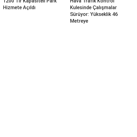
1200 Tır Kapasiteli Park
Hava Trafik Kontrol
Hizmete Açıldı
Kulesinde Çalışmalar
Sürüyor: Yükseklik 46
Metreye