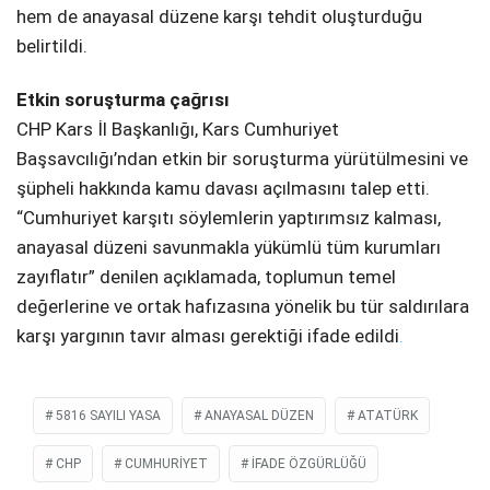
hem de anayasal düzene karşı tehdit oluşturduğu
belirtildi.
Etkin soruşturma çağrısı
CHP Kars İl Başkanlığı, Kars Cumhuriyet
Başsavcılığı’ndan etkin bir soruşturma yürütülmesini ve
şüpheli hakkında kamu davası açılmasını talep etti.
“Cumhuriyet karşıtı söylemlerin yaptırımsız kalması,
anayasal düzeni savunmakla yükümlü tüm kurumları
zayıflatır” denilen açıklamada, toplumun temel
değerlerine ve ortak hafızasına yönelik bu tür saldırılara
karşı yargının tavır alması gerektiği ifade edildi
.
5816 SAYILI YASA
ANAYASAL DÜZEN
ATATÜRK
CHP
CUMHURIYET
IFADE ÖZGÜRLÜĞÜ