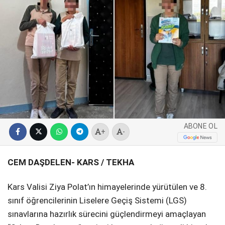
SPOR
SERVISLER
WhatsApp İhbar
Hattı
Facebook
ABONE OL
+
-
CEM DAŞDELEN- KARS / TEKHA
Instagram
​Kars Valisi Ziya Polat’ın himayelerinde yürütülen ve 8.
Youtube
sınıf öğrencilerinin Liselere Geçiş Sistemi (LGS)
sınavlarına hazırlık sürecini güçlendirmeyi amaçlayan