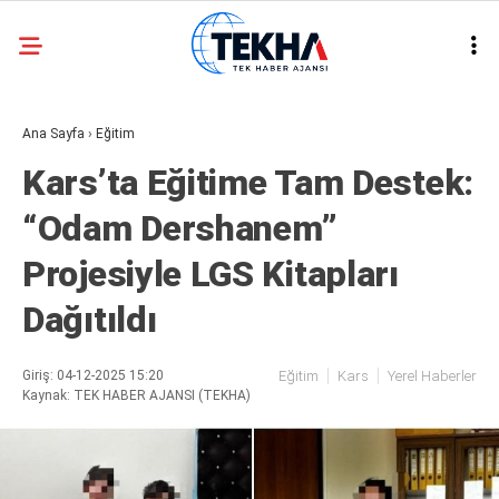
23.5
°
ANKARA
Ana Sayfa
›
Eğitim
GALERİ
VİDEO
Kars’ta Eğitime Tam Destek:
ASAYIŞ
“Odam Dershanem”
GÜNDEM
Projesiyle LGS Kitapları
GENEL
Dağıtıldı
EKONOMI
POLITIKA
Giriş: 04-12-2025 15:20
Eğitim
Kars
Yerel Haberler
Kaynak: TEK HABER AJANSI (TEKHA)
SIYASET
DÜNYA
METEOROLOJI