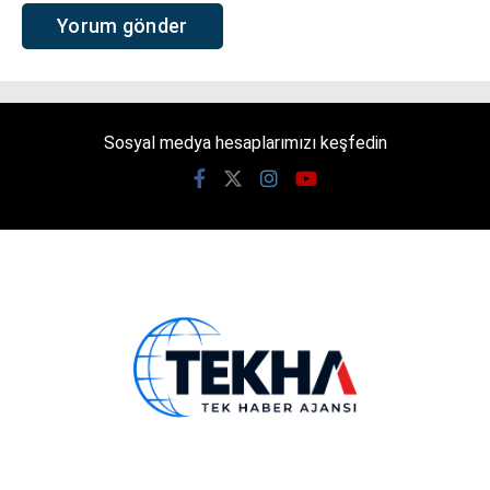
Sosyal medya hesaplarımızı keşfedin