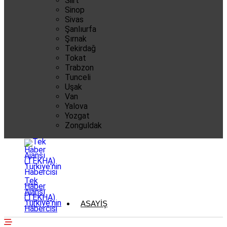
Siirt
Sinop
Sivas
Şanlıurfa
Şırnak
Tekirdağ
Tokat
Trabzon
Tunceli
Uşak
Van
Yalova
Yozgat
Zonguldak
Tek
Haber
Ajansı
(TEKHA)
Türkiye'nin
ASAYIŞ
Habercisi