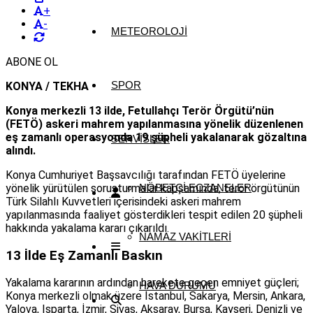
+
-
METEOROLOJI
ABONE OL
SPOR
KONYA / TEKHA
Konya merkezli 13 ilde, Fetullahçı Terör Örgütü’nün
(FETÖ) askeri mahrem yapılanmasına yönelik düzenlenen
eş zamanlı operasyonda 19 şüpheli yakalanarak gözaltına
SERVISLER
alındı.
Konya Cumhuriyet Başsavcılığı tarafından FETÖ üyelerine
yönelik yürütülen soruşturmalar kapsamında, terör örgütünün
NÖBETÇI ECZANELER
Türk Silahlı Kuvvetleri içerisindeki askeri mahrem
yapılanmasında faaliyet gösterdikleri tespit edilen 20 şüpheli
hakkında yakalama kararı çıkarıldı.
NAMAZ VAKITLERI
13 İlde Eş Zamanlı Baskın
Yakalama kararının ardından harekete geçen emniyet güçleri;
HAVA DURUMU
Konya merkezli olmak üzere İstanbul, Sakarya, Mersin, Ankara,
Yalova, Isparta, İzmir, Sivas, Aksaray, Bursa, Kayseri, Denizli ve