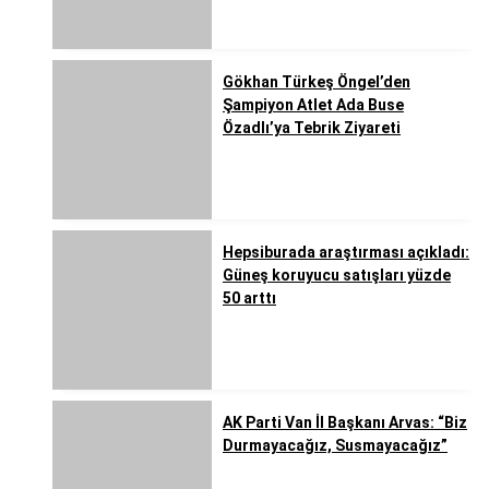
Gökhan Türkeş Öngel’den
Şampiyon Atlet Ada Buse
Özadlı’ya Tebrik Ziyareti
Hepsiburada araştırması açıkladı:
Güneş koruyucu satışları yüzde
50 arttı
AK Parti Van İl Başkanı Arvas: “Biz
Durmayacağız, Susmayacağız”