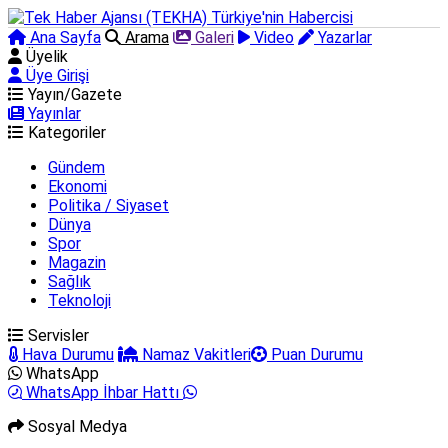
Ana Sayfa
Arama
Galeri
Video
Yazarlar
Üyelik
Üye Girişi
Yayın/Gazete
Yayınlar
Kategoriler
Gündem
Ekonomi
Politika / Siyaset
Dünya
Spor
Magazin
Sağlık
Teknoloji
Servisler
Hava Durumu
Namaz Vakitleri
Puan Durumu
WhatsApp
WhatsApp İhbar Hattı
Sosyal Medya