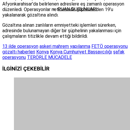
Afyonkarahisar’da belirlenen adreslere eş zamanlı operasyon
PUAN DURUMLARI
düzenledi. Operasyonlar neticesinde şüphelilerden 19’u
yakalanarak gözaltına alındı.
Gözaltına alınan zanlıların emniyetteki işlemleri sürerken,
adresinde bulunamayan diğer bir şüphelinin yakalanması için
çalışmaların titizlikle devam ettiği bildirildi.
13 ilde operasyon
askeri mahrem yapılanma
FETÖ operasyonu
gözaltı haberleri
Konya
Konya Cumhuriyet Başsavcılığı
şafak
operasyonu
TERÖRLE MÜCADELE
İLGİNİZİ
ÇEKEBİLİR