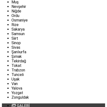
Muş
Nevşehir
Niğde
Ordu
Osmaniye
Rize
Sakarya
Samsun
Siirt
Sinop
Sivas
Şanlıurfa
Şırnak
Tekirdağ
Tokat
Trabzon
Tunceli
Uşak
Van
Yalova
Yozgat
Zonguldak
GALERİ