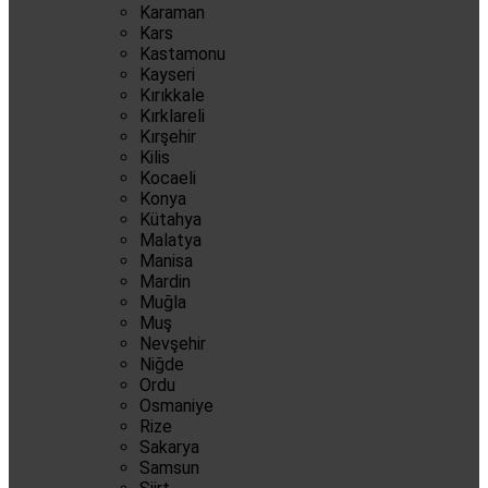
Karaman
Kars
Kastamonu
Kayseri
Kırıkkale
Kırklareli
Kırşehir
Kilis
Kocaeli
Konya
Kütahya
Malatya
Manisa
Mardin
Muğla
Muş
Nevşehir
Niğde
Ordu
Osmaniye
Rize
Sakarya
Samsun