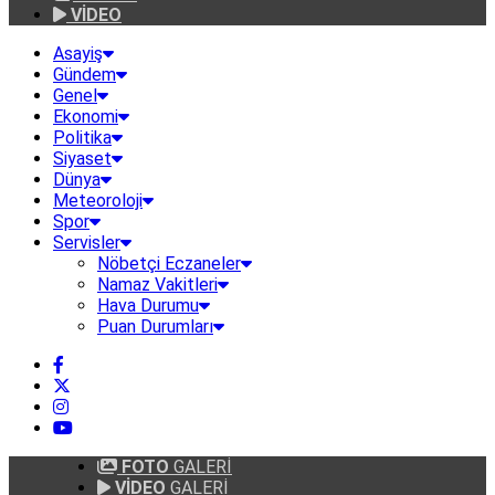
VİDEO
Asayiş
Gündem
Genel
Ekonomi
Politika
Siyaset
Dünya
Meteoroloji
Spor
Servisler
Nöbetçi Eczaneler
Namaz Vakitleri
Hava Durumu
Puan Durumları
FOTO
GALERİ
VİDEO
GALERİ