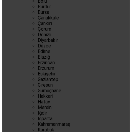
Bolu
Burdur
Bursa
Çanakkale
Çankırı
Çorum
Denizli
Diyarbakır
Düzce
Edirne
Elazığ
Erzincan
Erzurum
Eskişehir
Gaziantep
Giresun
Gümüşhane
Hakkari
Hatay
Mersin
Iğdır
Isparta
Kahramanmaraş
Karabük