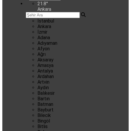
21.8
°
Ankara
İstanbul
Ankara
İzmir
Adana
Adıyaman
Afyon
Ağrı
Aksaray
Amasya
Antalya
Ardahan
Artvin
Aydın
Balıkesir
Bartın
Batman
Bayburt
Bilecik
Bingöl
Bitlis