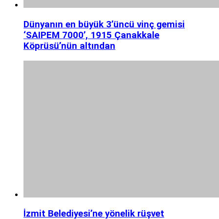
Dünyanın en büyük 3’üncü vinç gemisi
‘SAIPEM 7000’, 1915 Çanakkale
Köprüsü’nün altından
İzmit Belediyesi’ne yönelik rüşvet