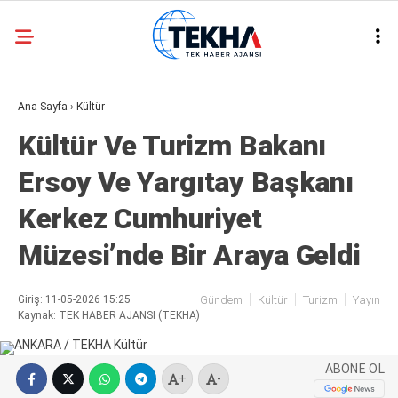
26.8
°
ANKARA
Ana Sayfa
›
Kültür
GALERİ
VİDEO
Kültür Ve Turizm Bakanı
ASAYIŞ
Ersoy Ve Yargıtay Başkanı
GÜNDEM
Kerkez Cumhuriyet
GENEL
Müzesi’nde Bir Araya Geldi
EKONOMI
POLITIKA
Giriş: 11-05-2026 15:25
Gündem
Kültür
Turizm
Yayın
Kaynak: TEK HABER AJANSI (TEKHA)
SIYASET
DÜNYA
ABONE OL
+
-
METEOROLOJI