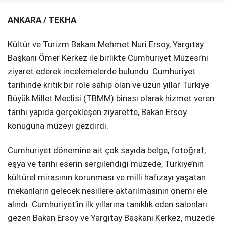
ANKARA / TEKHA
SPOR
SERVISLER
WhatsApp İhbar
Kültür ve Turizm Bakanı Mehmet Nuri Ersoy, Yargıtay
Hattı
Başkanı Ömer Kerkez ile birlikte Cumhuriyet Müzesi’ni
ziyaret ederek incelemelerde bulundu. Cumhuriyet
tarihinde kritik bir role sahip olan ve uzun yıllar Türkiye
Büyük Millet Meclisi (TBMM) binası olarak hizmet veren
Facebook
tarihi yapıda gerçekleşen ziyarette, Bakan Ersoy
konuğuna müzeyi gezdirdi.
Cumhuriyet dönemine ait çok sayıda belge, fotoğraf,
Instagram
eşya ve tarihi eserin sergilendiği müzede, Türkiye’nin
kültürel mirasının korunması ve milli hafızayı yaşatan
Youtube
mekanların gelecek nesillere aktarılmasının önemi ele
alındı. Cumhuriyet’in ilk yıllarına tanıklık eden salonları
gezen Bakan Ersoy ve Yargıtay Başkanı Kerkez, müzede