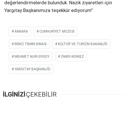
değerlendirmelerde bulunduk. Nazik ziyaretleri için
Yargıtay Başkanımıza teşekkür ediyorum”
ANKARA
CUMHURIYET MÜZESI
IKINCI TBMM BINASI
KÜLTÜR VE TURIZM BAKANLIĞI
MEHMET NURI ERSOY
ÖMER KERKEZ
YARGITAY BAŞKANLIĞI
İLGİNİZİ
ÇEKEBİLİR