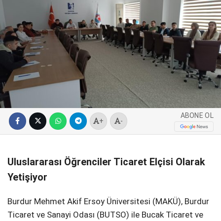
SPOR
SERVISLER
WhatsApp İhbar
Hattı
Facebook
ABONE OL
+
-
Instagram
Uluslararası Öğrenciler Ticaret Elçisi Olarak
Yetişiyor
Youtube
Burdur Mehmet Akif Ersoy Üniversitesi (MAKÜ), Burdur
Ticaret ve Sanayi Odası (BUTSO) ile Bucak Ticaret ve