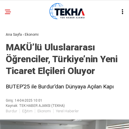
25.7
°
ANKARA
Ana Sayfa
›
Ekonomi
GALERİ
VİDEO
MAKÜ’lü Uluslararası
ASAYIŞ
Öğrenciler, Türkiye’nin Yeni
GÜNDEM
Ticaret Elçileri Oluyor
GENEL
EKONOMI
BUTEP’25 ile Burdur’dan Dünyaya Açılan Kapı
POLITIKA
Giriş: 14-04-2025 10:01
SIYASET
Kaynak: TEK HABER AJANSI (TEKHA)
Burdur
Eğitim
Ekonomi
Yerel Haberler
DÜNYA
METEOROLOJI