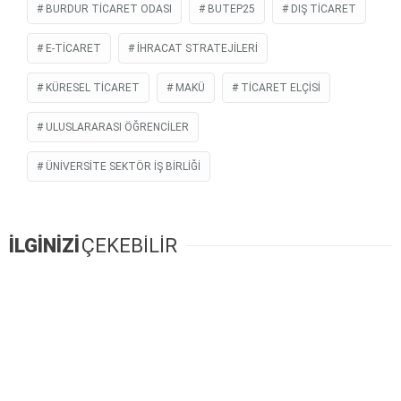
BURDUR TICARET ODASI
BUTEP25
DIŞ TİCARET
E-TİCARET
IHRACAT STRATEJILERI
KÜRESEL TICARET
MAKÜ
TICARET ELÇISI
ULUSLARARASI ÖĞRENCILER
ÜNIVERSITE SEKTÖR IŞ BIRLIĞI
İLGİNİZİ
ÇEKEBİLİR