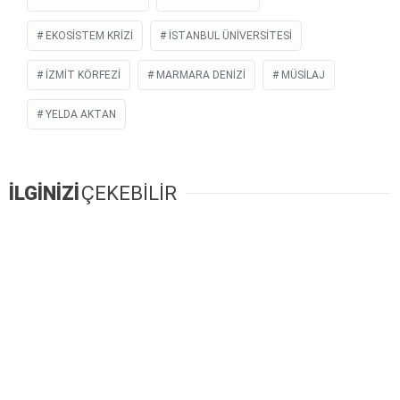
EKOSISTEM KRIZI
İSTANBUL ÜNIVERSITESI
İZMIT KÖRFEZI
MARMARA DENIZI
MÜSILAJ
YELDA AKTAN
İLGİNİZİ
ÇEKEBİLİR