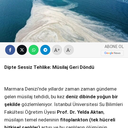
SPOR
SERVISLER
WhatsApp İhbar
Hattı
ABONE OL
+
-
Facebook
Dipte Sessiz Tehlike: Müsilaj Geri Döndü
Marmara Denizi’nde yıllardır zaman zaman gündeme
Instagram
gelen müsilaj tehdidi, bu kez
deniz dibinde yoğun bir
şekilde
gözlemleniyor. İstanbul Üniversitesi Su Bilimleri
Youtube
Fakültesi Öğretim Üyesi
Prof. Dr. Yelda Aktan
,
müsilajın temel nedeninin
fitoplankton (tek hücreli
bitkisel canlılar)
artışı ve bu canlıların ölümünün