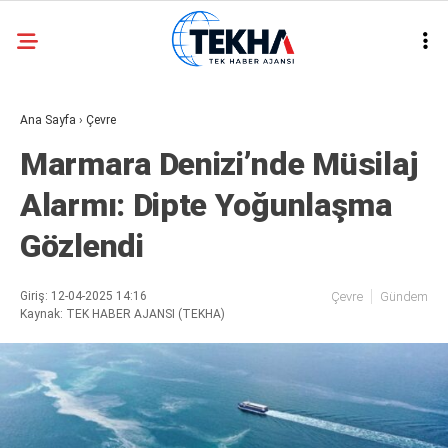
21.8
°
ANKARA
Ana Sayfa
›
Çevre
GALERİ
VİDEO
Marmara Denizi’nde Müsilaj
ASAYIŞ
Alarmı: Dipte Yoğunlaşma
GÜNDEM
Gözlendi
GENEL
EKONOMI
Giriş: 12-04-2025 14:16
Çevre
Gündem
Kaynak: TEK HABER AJANSI (TEKHA)
POLITIKA
SIYASET
DÜNYA
METEOROLOJI