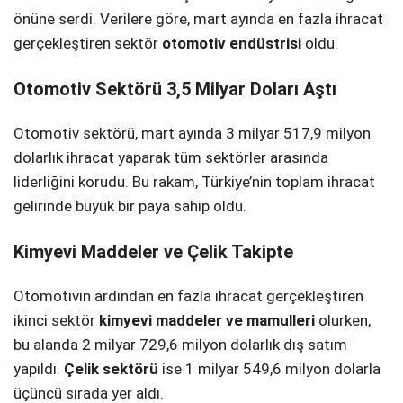
önüne serdi. Verilere göre, mart ayında en fazla ihracat
SPOR
gerçekleştiren sektör
otomotiv endüstrisi
oldu.
SERVISLER
WhatsApp İhbar
Otomotiv Sektörü 3,5 Milyar Doları Aştı
Hattı
Otomotiv sektörü, mart ayında 3 milyar 517,9 milyon
dolarlık ihracat yaparak tüm sektörler arasında
liderliğini korudu. Bu rakam, Türkiye’nin toplam ihracat
Facebook
gelirinde büyük bir paya sahip oldu.
Kimyevi Maddeler ve Çelik Takipte
Instagram
Otomotivin ardından en fazla ihracat gerçekleştiren
ikinci sektör
kimyevi maddeler ve mamulleri
olurken,
Youtube
bu alanda 2 milyar 729,6 milyon dolarlık dış satım
yapıldı.
Çelik sektörü
ise 1 milyar 549,6 milyon dolarla
üçüncü sırada yer aldı.