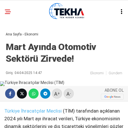
24
°
ANKARA
Ana Sayfa
›
Ekonomi
GALERİ
VİDEO
Mart Ayında Otomotiv
ASAYIŞ
Sektörü Zirvede!
GÜNDEM
GENEL
Giriş: 04-04-2025 14:47
Ekonomi
Gündem
EKONOMI
ABONE OL
POLITIKA
+
-
SIYASET
Türkiye İhracatçılar Meclisi
(TİM) tarafından açıklanan
DÜNYA
2024 yılı Mart ayı ihracat verileri, Türkiye ekonomisinin
dinamik sektörlerini ve dış ticaretteki yönelimleri gözler
METEOROLOJI