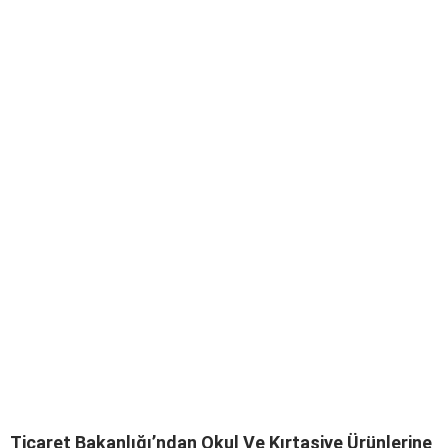
Ticaret Bakanlığı’ndan Okul Ve Kırtasiye Ürünlerine