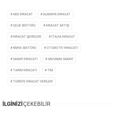
ABD IHRACAT
ALMANYA IHRACAT
ÇELIK SEKTÖRÜ
IHRACAT ARTIŞI
IHRACAT ŞEHIRLERI
İTALYA IHRACAT
KIMYA SEKTÖRÜ
OTOMOTIV IHRACATI
SANAYI IHRACATI
SAVUNMA SANAYI
TARIM IHRACATI
TİM
TÜRKIYE IHRACAT VERILERI
İLGİNİZİ
ÇEKEBİLİR