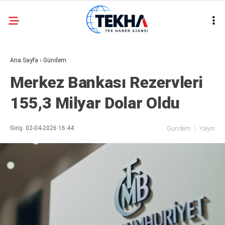
30.7
°
ANKARA
Ana Sayfa
›
Gündem
GALERİ
VİDEO
Merkez Bankası Rezervleri
ASAYIŞ
155,3 Milyar Dolar Oldu
GÜNDEM
GENEL
Giriş: 02-04-2026 16:44
Gündem
Yayın
EKONOMI
POLITIKA
SIYASET
DÜNYA
METEOROLOJI