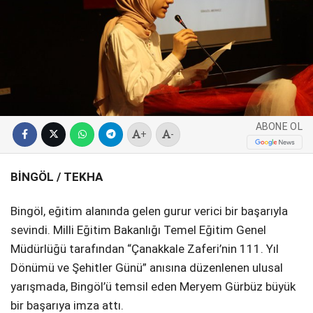
SPOR
SERVISLER
WhatsApp İhbar
Hattı
ABONE OL
+
-
Facebook
BİNGÖL / TEKHA
Bingöl, eğitim alanında gelen gurur verici bir başarıyla
Instagram
sevindi. Milli Eğitim Bakanlığı Temel Eğitim Genel
Müdürlüğü tarafından “Çanakkale Zaferi’nin 111. Yıl
Youtube
Dönümü ve Şehitler Günü” anısına düzenlenen ulusal
yarışmada, Bingöl’ü temsil eden Meryem Gürbüz büyük
bir başarıya imza attı.