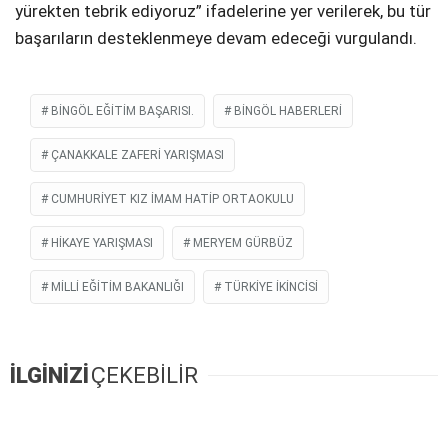
yürekten tebrik ediyoruz” ifadelerine yer verilerek, bu tür
başarıların desteklenmeye devam edeceği vurgulandı.
BINGÖL EĞITIM BAŞARISI.
BINGÖL HABERLERI
ÇANAKKALE ZAFERI YARIŞMASI
CUMHURIYET KIZ İMAM HATIP ORTAOKULU
HIKAYE YARIŞMASI
MERYEM GÜRBÜZ
MILLI EĞITIM BAKANLIĞI
TÜRKIYE İKINCISI
İLGİNİZİ
ÇEKEBİLİR