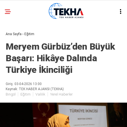
24
°
ANKARA
Ana Sayfa
›
Eğitim
GALERİ
VİDEO
Meryem Gürbüz’den Büyük
ASAYIŞ
Başarı: Hikâye Dalında
GÜNDEM
Türkiye İkinciliği
GENEL
EKONOMI
Giriş: 03-04-2026 13:00
Kaynak: TEK HABER AJANSI (TEKHA)
POLITIKA
Bingöl
Eğitim
Valilik
Yerel Haberler
SIYASET
DÜNYA
METEOROLOJI