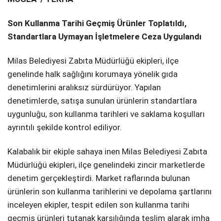
SPOR
Son Kullanma Tarihi Geçmiş Ürünler Toplatıldı,
Standartlara Uymayan İşletmelere Ceza Uygulandı
SERVISLER
WhatsApp İhbar
Hattı
Milas Belediyesi Zabıta Müdürlüğü ekipleri, ilçe
genelinde halk sağlığını korumaya yönelik gıda
denetimlerini aralıksız sürdürüyor. Yapılan
denetimlerde, satışa sunulan ürünlerin standartlara
Facebook
uygunluğu, son kullanma tarihleri ve saklama koşulları
ayrıntılı şekilde kontrol ediliyor.
Kalabalık bir ekiple sahaya inen Milas Belediyesi Zabıta
Instagram
Müdürlüğü ekipleri, ilçe genelindeki zincir marketlerde
denetim gerçekleştirdi. Market raflarında bulunan
Youtube
ürünlerin son kullanma tarihlerini ve depolama şartlarını
inceleyen ekipler, tespit edilen son kullanma tarihi
geçmiş ürünleri tutanak karşılığında teslim alarak imha