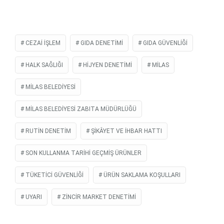
CEZAİ İŞLEM
GIDA DENETIMI
GIDA GÜVENLIĞI
HALK SAĞLIĞI
HIJYEN DENETIMI
MILAS
MILAS BELEDIYESI
MILAS BELEDIYESI ZABITA MÜDÜRLÜĞÜ
RUTIN DENETIM
ŞIKÂYET VE IHBAR HATTI
SON KULLANMA TARIHI GEÇMIŞ ÜRÜNLER
TÜKETICI GÜVENLIĞI
ÜRÜN SAKLAMA KOŞULLARI
UYARI
ZINCIR MARKET DENETIMI