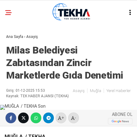
29.6
°
ANKARA
Ana Sayfa
›
Asayiş
GALERİ
VİDEO
Milas Belediyesi
ASAYIŞ
Zabıtasından Zincir
GÜNDEM
Marketlerde Gıda Denetimi
GENEL
EKONOMI
Giriş: 01-12-2025 15:53
Asayiş
Muğla
Yerel Haberler
Kaynak: TEK HABER AJANSI (TEKHA)
POLITIKA
SIYASET
ABONE OL
+
-
DÜNYA
MUĞLA / TEKHA
METEOROLOJI