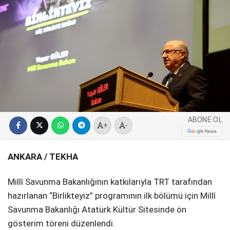
SPOR
SERVISLER
WhatsApp İhbar
Hattı
Facebook
ABONE OL
+
-
ANKARA / TEKHA
Instagram
Millî Savunma Bakanlığının katkılarıyla TRT tarafından
Youtube
hazırlanan “Birlikteyiz” programının ilk bölümü için Millî
Savunma Bakanlığı Atatürk Kültür Sitesinde ön
gösterim töreni düzenlendi.