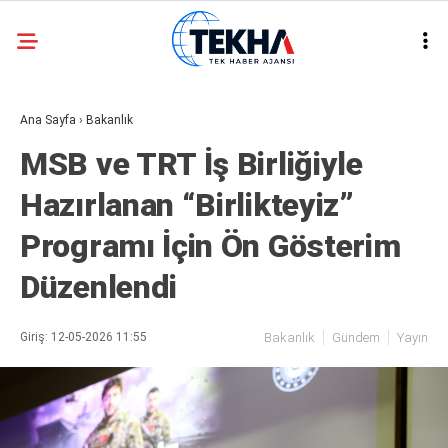
29.6
°
ANKARA
Ana Sayfa
›
Bakanlık
GALERİ
VİDEO
MSB ve TRT İş Birliğiyle
ASAYIŞ
Hazırlanan “Birlikteyiz”
GÜNDEM
Programı İçin Ön Gösterim
GENEL
Düzenlendi
EKONOMI
POLITIKA
Giriş: 12-05-2026 11:55
Bakanlık
Gündem
Yayın
SIYASET
DÜNYA
METEOROLOJI