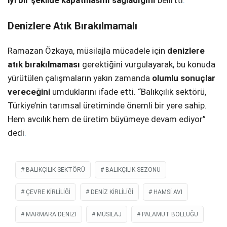
Denizlere Atık Bırakılmamalı
Ramazan Özkaya, müsilajla mücadele için
denizlere
atık bırakılmaması
gerektiğini vurgulayarak, bu konuda
yürütülen çalışmaların yakın zamanda
olumlu sonuçlar
vereceğini
umduklarını ifade etti. “Balıkçılık sektörü,
Türkiye’nin tarımsal üretiminde önemli bir yere sahip.
Hem avcılık hem de üretim büyümeye devam ediyor”
dedi
.
BALIKÇILIK SEKTÖRÜ
BALIKÇILIK SEZONU
ÇEVRE KIRLILIĞI
DENIZ KIRLILIĞI
HAMSI AVI
MARMARA DENIZI
MÜSILAJ
PALAMUT BOLLUĞU