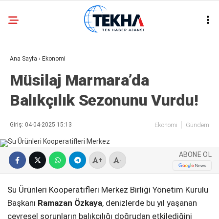
30.1
°
ANKARA
Ana Sayfa
›
Ekonomi
GALERİ
VİDEO
Müsilaj Marmara’da
ASAYIŞ
Balıkçılık Sezonunu Vurdu!
GÜNDEM
GENEL
Giriş: 04-04-2025 15:13
Ekonomi
Gündem
EKONOMI
ABONE OL
POLITIKA
+
-
SIYASET
Su Ürünleri Kooperatifleri Merkez Birliği Yönetim Kurulu
DÜNYA
Başkanı
Ramazan Özkaya
, denizlerde bu yıl yaşanan
çevresel sorunların balıkçılığı doğrudan etkilediğini
METEOROLOJI