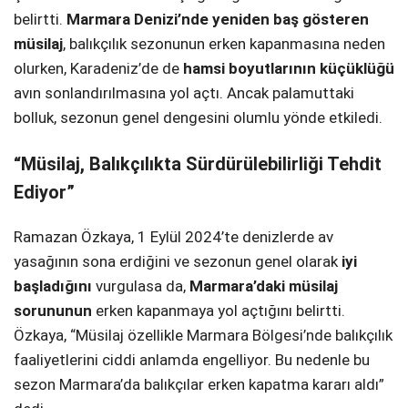
belirtti.
Marmara Denizi’nde yeniden baş gösteren
SPOR
müsilaj
, balıkçılık sezonunun erken kapanmasına neden
olurken, Karadeniz’de de
hamsi boyutlarının küçüklüğü
SERVISLER
WhatsApp İhbar
avın sonlandırılmasına yol açtı. Ancak palamuttaki
Hattı
bolluk, sezonun genel dengesini olumlu yönde etkiledi.
“Müsilaj, Balıkçılıkta Sürdürülebilirliği Tehdit
Ediyor”
Facebook
Ramazan Özkaya, 1 Eylül 2024’te denizlerde av
yasağının sona erdiğini ve sezonun genel olarak
iyi
başladığını
vurgulasa da,
Marmara’daki müsilaj
Instagram
sorununun
erken kapanmaya yol açtığını belirtti.
Özkaya, “Müsilaj özellikle Marmara Bölgesi’nde balıkçılık
Youtube
faaliyetlerini ciddi anlamda engelliyor. Bu nedenle bu
sezon Marmara’da balıkçılar erken kapatma kararı aldı”