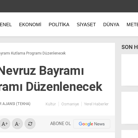
ENEL
EKONOMI
POLITIKA
SIYASET
DÜNYA
MET
SON H
yramı Kutlama Programı Düzenlenecek
Nevruz Bayramı
ramı Düzenlenecek
R AJANSI (TEKHA)
Kültür
Osmaniye
Yerel Haberler
ABONE OL
+
-