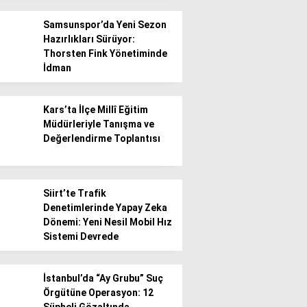
Samsunspor’da Yeni Sezon
Hazırlıkları Sürüyor:
Thorsten Fink Yönetiminde
İdman
WhatsApp İhbar
Kars’ta İlçe Millî Eğitim
Hattı
Müdürleriyle Tanışma ve
Değerlendirme Toplantısı
Facebook
Siirt’te Trafik
Denetimlerinde Yapay Zeka
Dönemi: Yeni Nesil Mobil Hız
Sistemi Devrede
Instagram
İstanbul’da “Ay Grubu” Suç
Örgütüne Operasyon: 12
Youtube