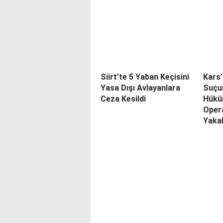
Siirt’te 5 Yaban Keçisini
Kars
Yasa Dışı Avlayanlara
Suçu
Ceza Kesildi
Hükü
Oper
Yaka