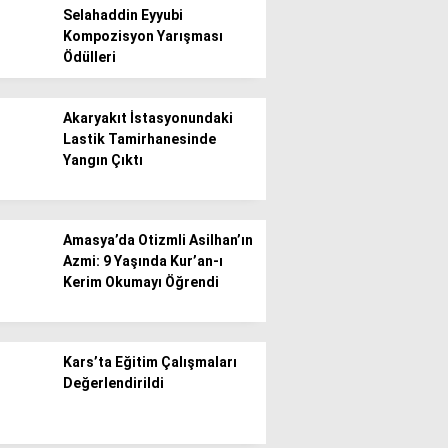
Selahaddin Eyyubi
Kompozisyon Yarışması
Gündem
Ödülleri
Ekonomi
Akaryakıt İstasyonundaki
Politika / Siyaset
Lastik Tamirhanesinde
Yangın Çıktı
Dünya
Spor
Amasya’da Otizmli Asilhan’ın
Magazin
Azmi: 9 Yaşında Kur’an-ı
Kerim Okumayı Öğrendi
Sağlık
Teknoloji
Kars’ta Eğitim Çalışmaları
Değerlendirildi