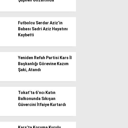
Şüpheli Gözaltında
Futbolcu Serdar Aziz’in
Babası Sadri Aziz Hayatını
Kaybetti
Yeniden Refah Partisi Kars İl
Başkanlığı Görevine Kazım
Şaki, Atandı
Tokat’ta 6’ncı Katın
Balkonunda Sıkışan
Güvercini İtfaiye Kurtardı
Kars’ta Koruma Kurulu