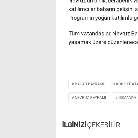
Nevruz’un birlik, beraberlik
katılımcılar baharın gelişini 
Programın yoğun katılımla g
Tüm vatandaşlar, Nevruz Bay
yaşamak üzere düzenlenecek
BAHAR BAYRAMI
KORKUT ATA
NEVRUZ BAYRAMI
OSMANIYE
İLGİNİZİ
ÇEKEBİLİR