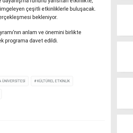
 ve dayanışma ruhunu yansıtan etkinlikte,
simgeleyen çeşitli etkinliklerle buluşacak.
erçekleşmesi bekleniyor.
ramı’nın anlam ve önemini birlikte
 programa davet edildi.
 ÜNIVERSITESI
KÜLTÜREL ETKINLIK