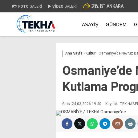
26.8
°
ANKARA
FOTO
GALERİ
VİDEO
GALERİ
ASAYIŞ
GÜNDEM
G
Ana Sayfa
›
Kültür
›
Osmaniye’de Nevruz Ba
Osmaniye’de 
Kutlama Prog
Giriş: 24-03-2026 19:40
Kaynak: TEK HABE