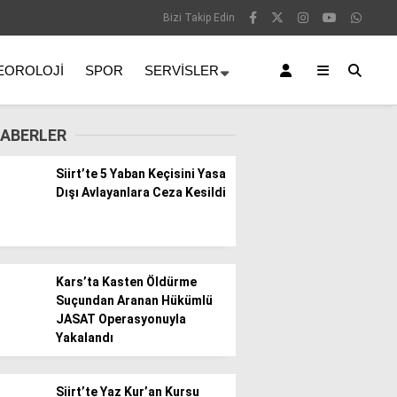
Bizi Takip Edin
EOROLOJI
SPOR
SERVISLER
ABERLER
Siirt’te 5 Yaban Keçisini Yasa
Dışı Avlayanlara Ceza Kesildi
Kars’ta Kasten Öldürme
Suçundan Aranan Hükümlü
JASAT Operasyonuyla
Yakalandı
Siirt’te Yaz Kur’an Kursu