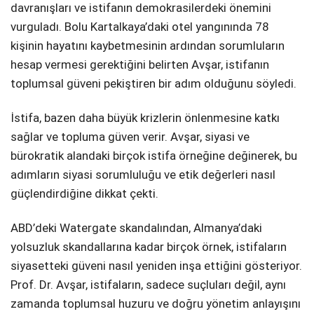
davranışları ve istifanın demokrasilerdeki önemini
vurguladı. Bolu Kartalkaya’daki otel yangınında 78
SPOR
kişinin hayatını kaybetmesinin ardından sorumluların
SERVISLER
WhatsApp İhbar
hesap vermesi gerektiğini belirten Avşar, istifanın
Hattı
toplumsal güveni pekiştiren bir adım olduğunu söyledi.
İstifa, bazen daha büyük krizlerin önlenmesine katkı
sağlar ve topluma güven verir. Avşar, siyasi ve
Facebook
bürokratik alandaki birçok istifa örneğine değinerek, bu
adımların siyasi sorumluluğu ve etik değerleri nasıl
güçlendirdiğine dikkat çekti.
Instagram
ABD’deki Watergate skandalından, Almanya’daki
yolsuzluk skandallarına kadar birçok örnek, istifaların
Youtube
siyasetteki güveni nasıl yeniden inşa ettiğini gösteriyor.
Prof. Dr. Avşar, istifaların, sadece suçluları değil, aynı
zamanda toplumsal huzuru ve doğru yönetim anlayışını