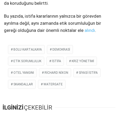
da koruduğunu belirtti.
Bu yazıda, istifa kararlarının yalnızca bir görevden
ayrılma değil, aynı zamanda etik sorumluluğun bir
gereği olduğuna dair önemli noktalar ele
alındı
.
BOLU KARTALKAYA
DEMOKRASI
ETIK SORUMLULUK
ISTIFA
KRIZ YÖNETIMI
OTEL YANGINI
RICHARD NIXON
SIYASI ISTIFA
SKANDALLAR
WATERGATE
İLGİNİZİ
ÇEKEBİLİR