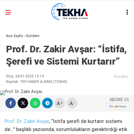
27.9
°
ANKARA
Ana Sayfa
›
Gündem
GALERİ
VİDEO
Prof. Dr. Zakir Avşar: “İstifa,
ASAYIŞ
Şerefi ve Sistemi Kurtarır”
GÜNDEM
GENEL
Giriş: 28-01-2025 12:19
Gündem
Kaynak: TEK HABER AJANSI (TEKHA)
EKONOMI
POLITIKA
ABONE OL
+
-
SIYASET
Prof. Dr. Zakir Avşar
, “İstifa şerefi de kurtarır sistemi
DÜNYA
de…” başlıklı yazısında, sorumlulukların gerektirdiği etik
METEOROLOJI