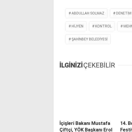
ABDULLAH SOLMAZ
DENETIM
HIJYEN
KONTROL
MEH
ŞAHINBEY BELEDIYESI
İLGİNİZİ
ÇEKEBİLİR
İçişleri Bakanı Mustafa
14. B
Çiftçi, YÖK Başkanı Erol
Festi