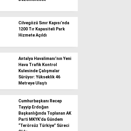
Cilvegözü Sınır Kapısı’nda
1200 Tır Kapasiteli Park
Hizmete Açıldı
WhatsApp İhbar
Hattı
Antalya Havalimanı’nın Yeni
Hava Trafik Kontrol
Kulesinde Çalışmalar
Sürüyor: Yükseklik 46
Facebook
Metreye Ulaştı
Cumhurbaşkanı Recep
Tayyip Erdoğan
Instagram
Başkanlığında Toplanan AK
Parti MKYK’da Gündem
“Terörsüz Türkiye” Süreci
Youtube