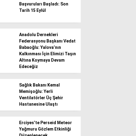
Başvuruları Başladı: Son
Tarih 15 Eylül
Gündem
Ekonomi
Anadolu Dernekleri
Politika / Siyaset
Federasyonu Başkanı Vedat
Babaoğlu: Yalova’nın
Dünya
Kalkınması İçin Elimizi Taşın
Altına Koymaya Devam
Spor
Edeceğiz
Magazin
Sağlık Bakanı Kemal
Sağlık
Memişoğlu: Yerli
Ventilatörler Üç Şehir
Teknoloji
Hastanesine Ulaştı
Erciyes’te Perseid Meteor
Yağmuru Gözlem Etkinliği
Düzenlenecek