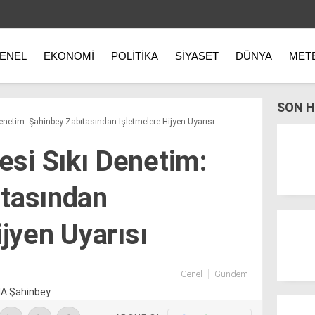
ENEL
EKONOMI
POLITIKA
SIYASET
DÜNYA
MET
SON H
etim: Şahinbey Zabıtasından İşletmelere Hijyen Uyarısı
si Sıkı Denetim:
ıtasından
jyen Uyarısı
Genel
Gündem