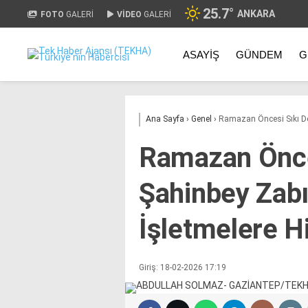
25.7
°
ANKARA
FOTO
GALERİ
VİDEO
GALERİ
ASAYIŞ
GÜNDEM
G
Ana Sayfa
›
Genel
›
Ramazan Öncesi Sıkı Den
Ramazan Önce
Şahinbey Zab
İşletmelere Hi
Giriş: 18-02-2026 17:19