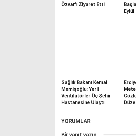
Özvar’ı Ziyaret Etti
Başla
Eylül
Sağlık Bakanı Kemal
Erciy
Memişoğlu: Yerli
Mete
Ventilatörler Üç Şehir
Gözle
Hastanesine Ulaştı
Düze
YORUMLAR
Bir yanıt yazın