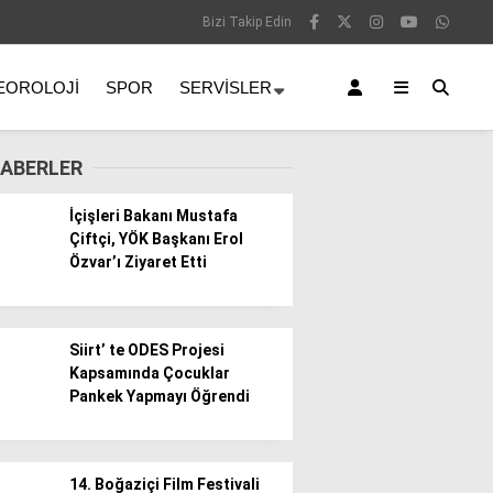
Bizi Takip Edin
EOROLOJI
SPOR
SERVISLER
ABERLER
İçişleri Bakanı Mustafa
Çiftçi, YÖK Başkanı Erol
Özvar’ı Ziyaret Etti
Siirt’ te ODES Projesi
Kapsamında Çocuklar
Pankek Yapmayı Öğrendi
14. Boğaziçi Film Festivali