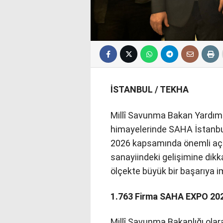
İSTANBUL / TEKHA
Millî Savunma Bakan Yardım
himayelerinde SAHA İstanb
2026 kapsamında önemli açı
sanayiindeki gelişimine dikk
ölçekte büyük bir başarıya im
1.763 Firma SAHA EXPO 202
Millî Savunma Bakanlığı ola