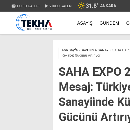
31.8
°
ANKARA
FOTO
GALERİ
VİDEO
GALERİ
ASAYIŞ
GÜNDEM
G
Ana Sayfa
›
SAVUNMA SANAYİ
›
SAHA EXPO 
Rekabet Gücünü Artırıyor
SAHA EXPO 2
Mesaj: Türki
Sanayiinde K
Gücünü Artırı