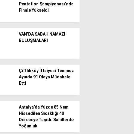
Pentatlon Şampiyonası’nda
Finale Yükseldi
Gündem
Ekonomi
VAN’DA SABAH NAMAZI
Politika / Siyaset
BULUŞMALARI
Dünya
Spor
Çiftlikköy İtfaiyesi Temmuz
Magazin
Ayında 91 Olaya Müdahale
Etti
Sağlık
Teknoloji
Antalya’da Yüzde 85 Nem
Hissedilen Sıcaklığı 40
Dereceye Taşıdı: Sahillerde
Yoğunluk