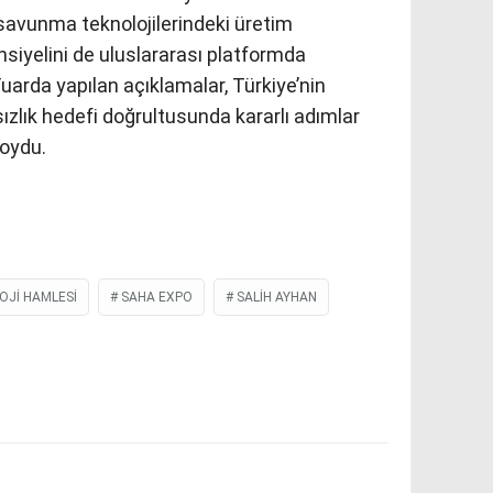
n savunma teknolojilerindeki üretim
nsiyelini de uluslararası platformda
arda yapılan açıklamalar, Türkiye’nin
lık hedefi doğrultusunda kararlı adımlar
koydu.
OJI HAMLESI
SAHA EXPO
SALIH AYHAN