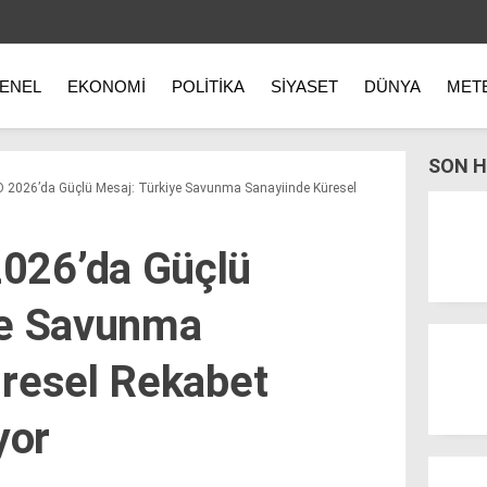
ENEL
EKONOMI
POLITIKA
SIYASET
DÜNYA
MET
SON H
2026’da Güçlü Mesaj: Türkiye Savunma Sanayiinde Küresel
026’da Güçlü
ye Savunma
üresel Rekabet
yor