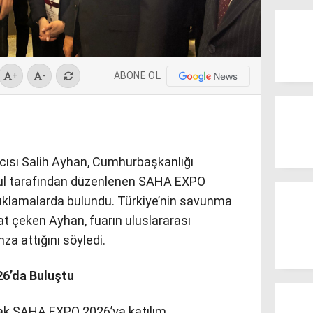
ABONE OL
+
-
cısı Salih Ayhan, Cumhurbaşkanlığı
ul tarafından düzenlenen SAHA EXPO
klamalarda bulundu. Türkiye’nin savunma
at çeken Ayhan, fuarın uluslararası
za attığını söyledi.
6’da Buluştu
rak SAHA EXPO 2026’ya katılım