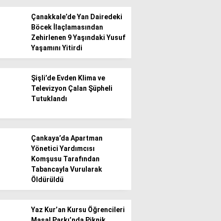
Çanakkale’de Yan Dairedeki
Böcek İlaçlamasından
Zehirlenen 9 Yaşındaki Yusuf
Yaşamını Yitirdi
WhatsApp İhbar
Şişli’de Evden Klima ve
Hattı
Televizyon Çalan Şüpheli
Tutuklandı
Facebook
Çankaya’da Apartman
Yönetici Yardımcısı
Komşusu Tarafından
Tabancayla Vurularak
Öldürüldü
Instagram
Yaz Kur’an Kursu Öğrencileri
Youtube
Masal Parkı’nda Piknik